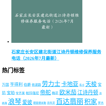
石家庄长安区建北街道江诗丹顿维修保养服务
电话（2026年7月最新）
热门标签
劳力士
卡地亚
天梭
亨得利
宝
万国
伯爵
依波路
名士
欧米茄
帝舵
江诗丹顿
宝珀
玑
帕玛强尼
梅花
宝齐莱
沛
百达翡丽
浪琴
积家
爱彼
理查德米勒
百年灵
罗杰
纳海