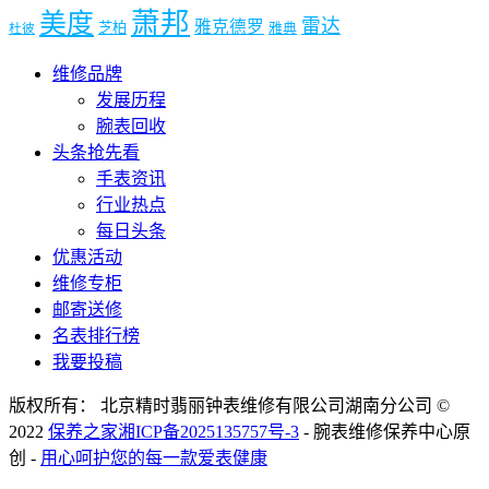
萧邦
美度
雷达
雅克德罗
芝柏
雅典
杜彼
维修品牌
发展历程
腕表回收
头条抢先看
手表资讯
行业热点
每日头条
优惠活动
维修专柜
邮寄送修
名表排行榜
我要投稿
版权所有： 北京精时翡丽钟表维修有限公司湖南分公司 ©
2022
保养之家
湘ICP备2025135757号-3
- 腕表维修保养中心原
创 -
用心呵护您的每一款爱表健康