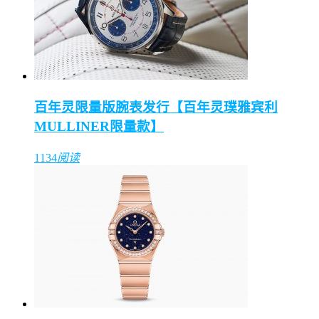
百年灵限量版腕表发行【百年灵璞雅宾利
MULLINER限量款】
1134
阅读