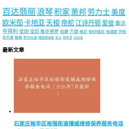
百达翡丽
浪琴
积家
萧邦
劳力士
美度
欧米茄
卡地亚
天梭
帝舵
江诗丹顿
爱彼
雷达
亨得利
宝珀
宝玑
雅克德罗
伯爵
万国
梅花
帕玛强尼
依波路
芝柏
宝齐莱
雅典
罗杰杜彼
理查德米勒
名士
百年灵
沛纳海
最新文章
石家庄裕华区裕强街道播威维修保养服务电话