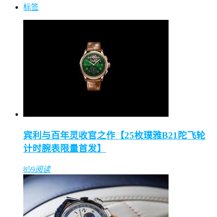
标签
宾利与百年灵收官之作【25枚璞雅B21陀飞轮
计时腕表限量首发】
859
阅读