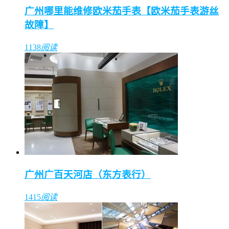
广州哪里能维修欧米茄手表【欧米茄手表游丝
故障】
1138
阅读
广州广百天河店（东方表行）
1415
阅读