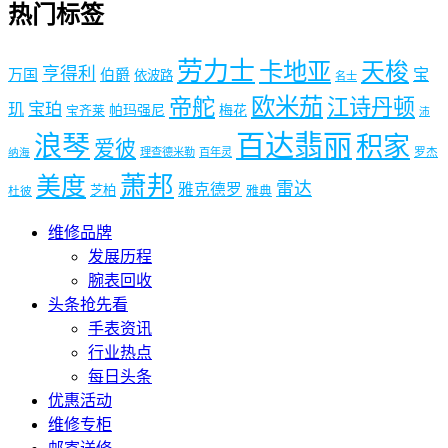
热门标签
劳力士
卡地亚
天梭
亨得利
宝
万国
伯爵
依波路
名士
欧米茄
帝舵
江诗丹顿
宝珀
玑
帕玛强尼
梅花
宝齐莱
沛
百达翡丽
浪琴
积家
爱彼
理查德米勒
百年灵
罗杰
纳海
萧邦
美度
雷达
雅克德罗
芝柏
雅典
杜彼
维修品牌
发展历程
腕表回收
头条抢先看
手表资讯
行业热点
每日头条
优惠活动
维修专柜