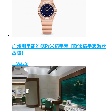
广州哪里能维修欧米茄手表【欧米茄手表游丝
故障】
1138
阅读