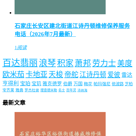
石家庄长安区建北街道江诗丹顿维修保养服务
电话（2026年7月最新）
1
阅读
百达翡丽
浪琴
积家
萧邦
劳力士
美度
欧米茄
卡地亚
天梭
帝舵
江诗丹顿
爱彼
雷达
亨得利
宝珀
宝玑
雅克德罗
伯爵
万国
梅花
帕玛强尼
依波路
芝柏
宝齐莱
雅典
罗杰杜彼
理查德米勒
名士
百年灵
沛纳海
最新文章