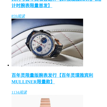
计时腕表限量首发】
859
阅读
百年灵限量版腕表发行【百年灵璞雅宾利
MULLINER限量款】
1134
阅读