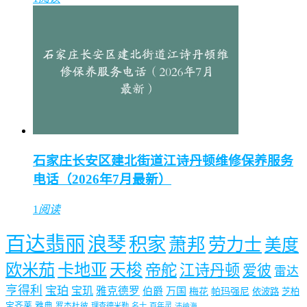
石家庄长安区建北街道江诗丹顿维修保养服务
电话（2026年7月最新）
1
阅读
百达翡丽
浪琴
积家
萧邦
劳力士
美度
欧米茄
卡地亚
天梭
帝舵
江诗丹顿
爱彼
雷达
亨得利
宝珀
宝玑
雅克德罗
伯爵
万国
梅花
帕玛强尼
依波路
芝柏
宝齐莱
雅典
罗杰杜彼
理查德米勒
名士
百年灵
沛纳海