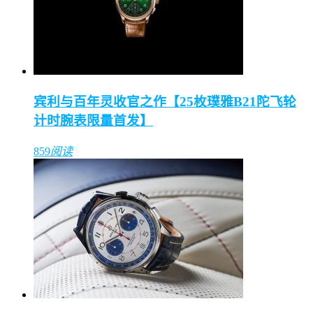
宾利与百年灵收官之作【25枚璞雅B21陀飞轮
计时腕表限量首发】
859
阅读