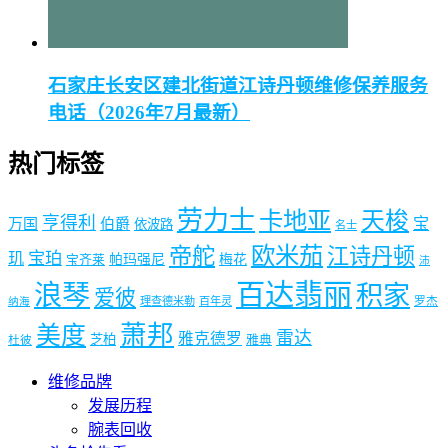
石家庄长安区建北街道江诗丹顿维修保养服务
电话（2026年7月最新）
热门标签
劳力士
卡地亚
天梭
亨得利
宝
万国
伯爵
依波路
名士
欧米茄
帝舵
江诗丹顿
宝珀
玑
帕玛强尼
梅花
宝齐莱
沛
百达翡丽
浪琴
积家
爱彼
理查德米勒
百年灵
罗杰
纳海
萧邦
美度
雷达
雅克德罗
芝柏
雅典
杜彼
维修品牌
发展历程
腕表回收