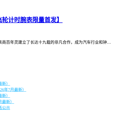
陀飞轮计时腕表限量首发】
表商百年灵建立了长达十九载的非凡合作，成为汽车行业和钟…
最新）
26年7月最新）
最新）
月最新）
话公示