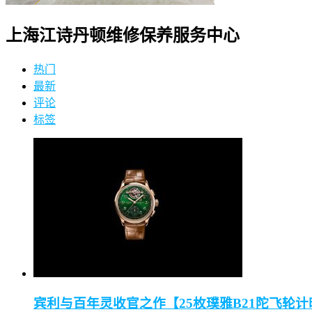
上海江诗丹顿维修保养服务中心
热门
最新
评论
标签
宾利与百年灵收官之作【25枚璞雅B21陀飞轮