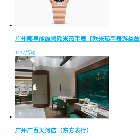
广州哪里能维修欧米茄手表【欧米茄手表游丝故
1137
阅读
广州广百天河店（东方表行）