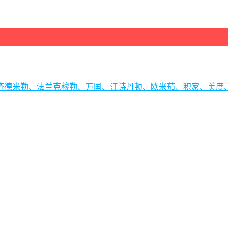
理查德米勒、法兰克穆勒、万国、江诗丹顿、欧米茄、积家、美度