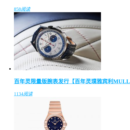
858
阅读
百年灵限量版腕表发行【百年灵璞雅宾利MULL
1134
阅读