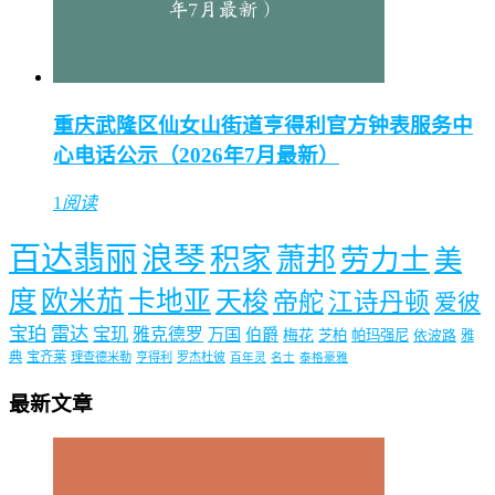
重庆武隆区仙女山街道亨得利官方钟表服务中
心电话公示（2026年7月最新）
1
阅读
百达翡丽
浪琴
积家
萧邦
劳力士
美
度
欧米茄
卡地亚
天梭
帝舵
江诗丹顿
爱彼
宝珀
雷达
宝玑
雅克德罗
万国
伯爵
梅花
芝柏
帕玛强尼
依波路
雅
典
宝齐莱
理查德米勒
亨得利
罗杰杜彼
百年灵
名士
泰格豪雅
最新文章