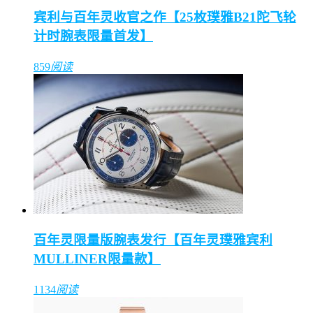
宾利与百年灵收官之作【25枚璞雅B21陀飞轮
计时腕表限量首发】
859
阅读
百年灵限量版腕表发行【百年灵璞雅宾利
MULLINER限量款】
1134
阅读