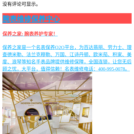
没有评论可显示。
腕表维修保养中心
保养之家: 腕表养护专家！
保养之家是一个名表保养O2O平台，为百达翡丽、劳力士、理
查德米勒、法兰克穆勒、万国、江诗丹顿、欧米茄、积家、美
度、浪琴等知名手表品牌提供维修保障，全国连锁，让您无后
顾之忧，大平台，值得信赖！名表维修电话：400-995-0078。