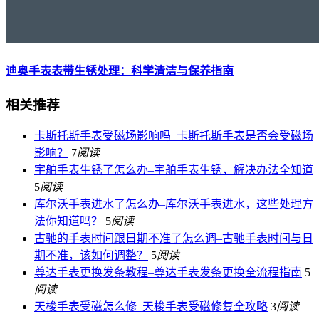
迪奥手表表带生锈处理：科学清洁与保养指南
相关推荐
卡斯托斯手表受磁场影响吗–卡斯托斯手表是否会受磁场
影响？
7
阅读
宇舶手表生锈了怎么办–宇舶手表生锈，解决办法全知道
5
阅读
库尔沃手表进水了怎么办–库尔沃手表进水，这些处理方
法你知道吗？
5
阅读
古驰的手表时间跟日期不准了怎么调–古驰手表时间与日
期不准，该如何调整？
5
阅读
尊达手表更换发条教程–尊达手表发条更换全流程指南
5
阅读
天梭手表受磁怎么修–天梭手表受磁修复全攻略
3
阅读