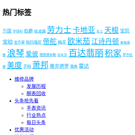
热门标签
劳力士
卡地亚
天梭
宝玑
万国
伯爵
依波路
亨得利
名士
欧米茄
帝舵
江诗丹顿
宝珀
梅花
帕玛强尼
宝齐莱
泰格豪
浪琴
百达翡丽
积家
爱彼
理查德米勒
罗杰杜
雅
百年灵
萧邦
美度
雷达
雅克德罗
芝柏
雅典
彼
维修品牌
发展历程
腕表回收
头条抢先看
手表资讯
行业热点
每日头条
优惠活动