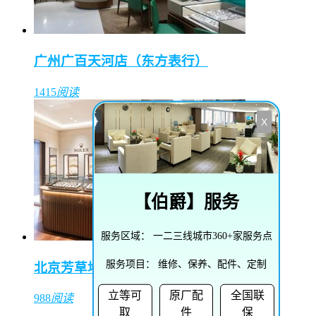
广州广百天河店（东方表行）
1415
阅读
X
【
伯爵
】服务
服务区域：
一二三线城市360+家服务点
服务项目：
维修、保养、配件、定制
北京芳草地购物中心（东方表行）
立等可
原厂配
全国联
988
阅读
取
件
保