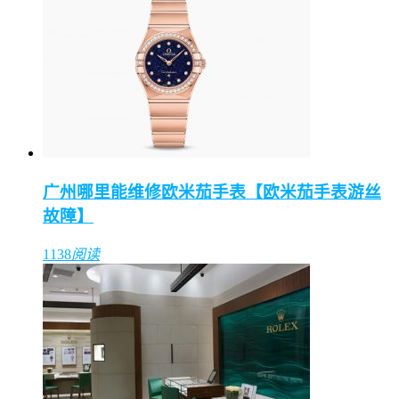
广州哪里能维修欧米茄手表【欧米茄手表游丝
故障】
1138
阅读