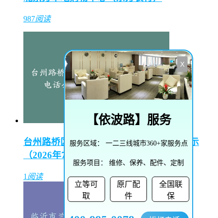
987
阅读
X
【
依波路
】服务
台州路桥区汉米尔顿售后维修中心电话公示
服务区域：
一二三线城市360+家服务点
（2026年7月最新）
服务项目：
维修、保养、配件、定制
1
阅读
立等可
原厂配
全国联
取
件
保