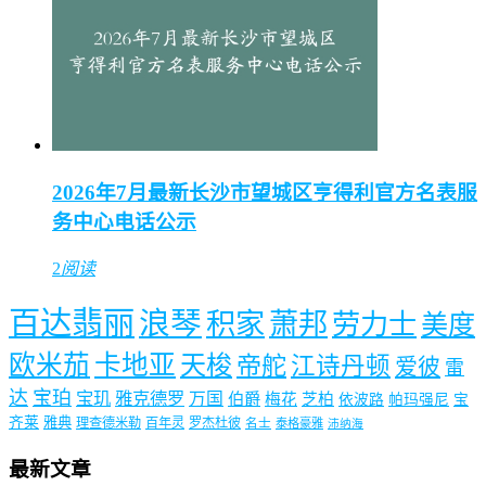
2026年7月最新长沙市望城区亨得利官方名表服
务中心电话公示
2
阅读
百达翡丽
浪琴
积家
萧邦
劳力士
美度
欧米茄
卡地亚
天梭
帝舵
江诗丹顿
爱彼
雷
达
宝珀
宝玑
雅克德罗
万国
伯爵
梅花
芝柏
依波路
帕玛强尼
宝
齐莱
雅典
理查德米勒
百年灵
罗杰杜彼
名士
泰格豪雅
沛纳海
最新文章