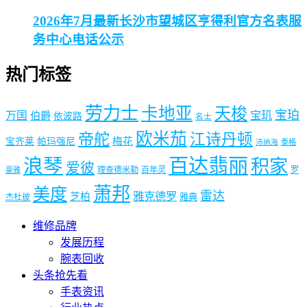
2026年7月最新长沙市望城区亨得利官方名表服
务中心电话公示
热门标签
劳力士
卡地亚
天梭
宝珀
宝玑
万国
伯爵
依波路
名士
欧米茄
帝舵
江诗丹顿
梅花
宝齐莱
帕玛强尼
泰格
沛纳海
浪琴
百达翡丽
积家
爱彼
理查德米勒
百年灵
罗
豪雅
萧邦
美度
雷达
雅克德罗
芝柏
雅典
杰杜彼
维修品牌
发展历程
腕表回收
头条抢先看
手表资讯