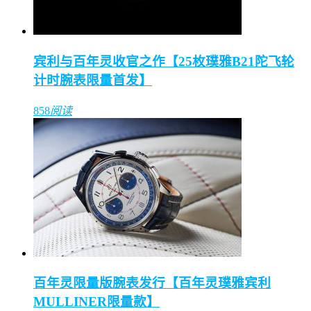
宾利与百年灵收官之作【25枚璞雅B21陀飞轮
计时腕表限量首发】
858
阅读
百年灵限量版腕表发行【百年灵璞雅宾利
MULLINER限量款】