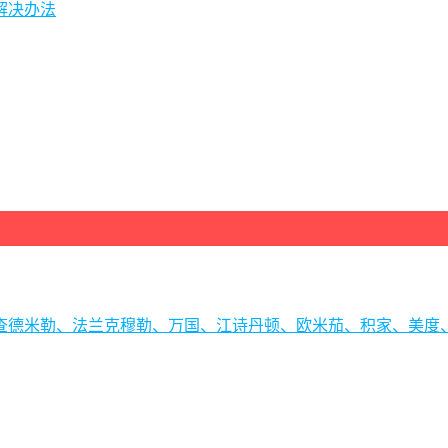
解决办法
理查德米勒、法兰克穆勒、万国、江诗丹顿、欧米茄、积家、美度