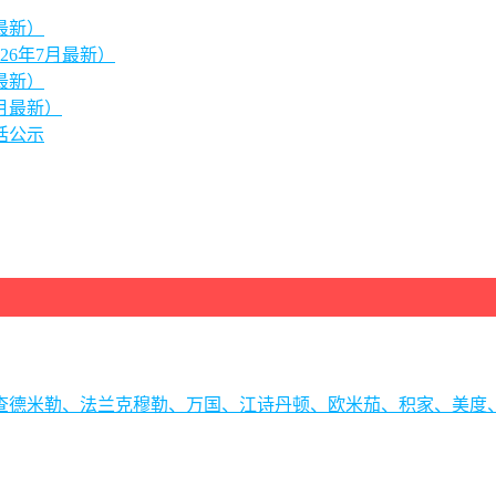
最新）
26年7月最新）
最新）
月最新）
话公示
理查德米勒、法兰克穆勒、万国、江诗丹顿、欧米茄、积家、美度