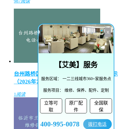
987
阅读
X
【
艾美
】服务
台州路桥区汉米尔顿售后维修中心电话公示
服务区域：
一二三线城市360+家服务点
（2026年7月最新）
服务项目：
维修、保养、配件、定制
1
阅读
立等可
原厂配
全国联
取
件
保
400-995-0078
拨打电话