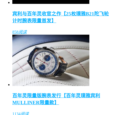
宾利与百年灵收官之作【25枚璞雅B21陀飞轮
计时腕表限量首发】
858
阅读
百年灵限量版腕表发行【百年灵璞雅宾利
MULLINER限量款】
1134
阅读