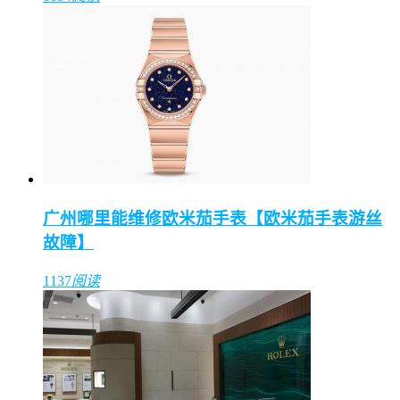
广州哪里能维修欧米茄手表【欧米茄手表游丝
故障】
1137
阅读