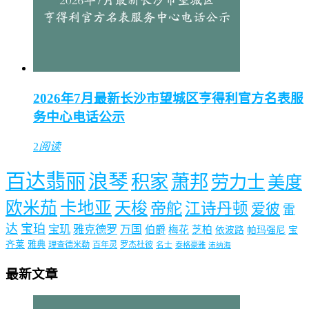
2026年7月最新长沙市望城区亨得利官方名表服
务中心电话公示
2
阅读
百达翡丽
浪琴
积家
萧邦
劳力士
美度
欧米茄
卡地亚
天梭
帝舵
江诗丹顿
爱彼
雷
达
宝珀
宝玑
雅克德罗
万国
伯爵
梅花
芝柏
依波路
帕玛强尼
宝
齐莱
雅典
理查德米勒
百年灵
罗杰杜彼
名士
泰格豪雅
沛纳海
最新文章