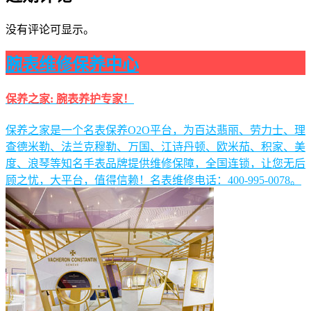
没有评论可显示。
腕表维修保养中心
保养之家: 腕表养护专家！
保养之家是一个名表保养O2O平台，为百达翡丽、劳力士、理
查德米勒、法兰克穆勒、万国、江诗丹顿、欧米茄、积家、美
度、浪琴等知名手表品牌提供维修保障，全国连锁，让您无后
顾之忧，大平台，值得信赖！名表维修电话：400-995-0078。