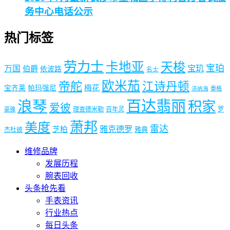
务中心电话公示
热门标签
劳力士
卡地亚
天梭
宝珀
宝玑
万国
伯爵
依波路
名士
欧米茄
帝舵
江诗丹顿
梅花
宝齐莱
帕玛强尼
泰格
沛纳海
浪琴
百达翡丽
积家
爱彼
理查德米勒
百年灵
罗
豪雅
萧邦
美度
雷达
雅克德罗
芝柏
雅典
杰杜彼
维修品牌
发展历程
腕表回收
头条抢先看
手表资讯
行业热点
每日头条