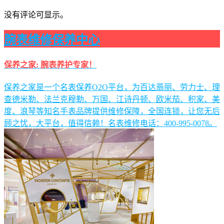
没有评论可显示。
腕表维修保养中心
保养之家: 腕表养护专家！
保养之家是一个名表保养O2O平台，为百达翡丽、劳力士、理
查德米勒、法兰克穆勒、万国、江诗丹顿、欧米茄、积家、美
度、浪琴等知名手表品牌提供维修保障，全国连锁，让您无后
顾之忧，大平台，值得信赖！名表维修电话：400-995-0078。