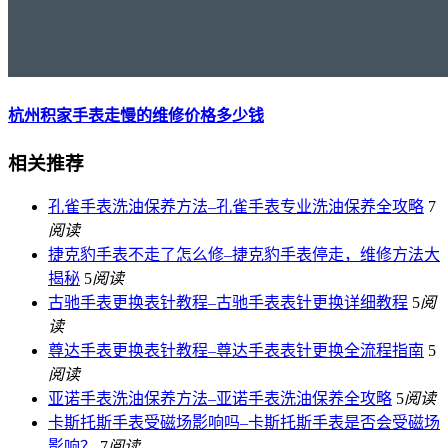
杭州积家手表走慢的维修价格多少钱
相关推荐
孔雀手表洗油保养方法–孔雀手表专业洗油保养全攻略
7
阅读
捷克豹手表不走了怎么修–捷克豹手表停走，维修方法大
揭秘
5
阅读
古驰手表更换表针教程–古驰手表表针更换详细教程
5
阅
读
尊达手表更换表针教程–尊达手表表针更换全流程指南
5
阅读
亚诺手表洗油保养方法–亚诺手表洗油保养全攻略
5
阅读
卡斯托斯手表受磁场影响吗–卡斯托斯手表是否会受磁场
影响？
7
阅读