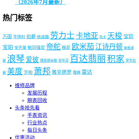
（2026年7月最新）
热门标签
劳力士
卡地亚
天梭
宝玑
万国
伯爵
亨得利
依波路
名士
欧米茄
帝舵
江诗丹顿
宝珀
帕玛强尼
梅花
宝齐莱
泰格豪
百达翡丽
浪琴
积家
爱彼
理查德米勒
百年灵
罗杰杜
雅
萧邦
美度
雷达
雅克德罗
芝柏
雅典
彼
维修品牌
发展历程
腕表回收
头条抢先看
手表资讯
行业热点
每日头条
优惠活动