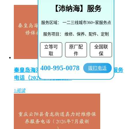
【
沛纳海
】服务
服务区域：
一二三线城市360+家服务点
服务项目：
维修、保养、配件、定制
立等可
原厂配
全国联
取
件
保
400-995-0078
拨打电话
秦皇岛海港区海滨路街道阿玛尼维修保养服务
电话（2026年7月最新）
1
阅读