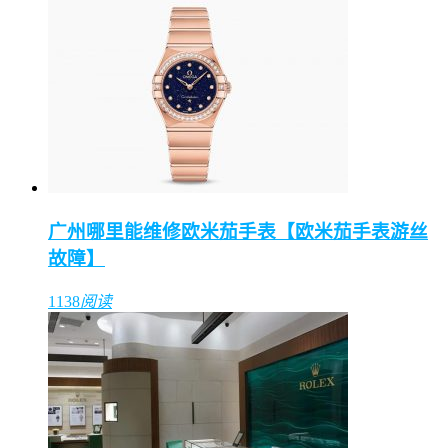
广州哪里能维修欧米茄手表【欧米茄手表游丝
故障】
1138
阅读