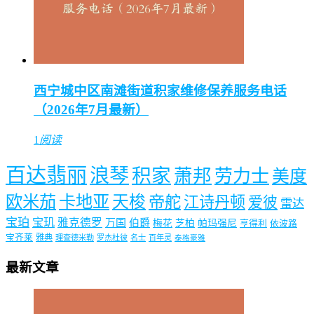
西宁城中区南滩街道积家维修保养服务电话
（2026年7月最新）
1
阅读
百达翡丽
浪琴
积家
萧邦
劳力士
美度
欧米茄
卡地亚
天梭
帝舵
江诗丹顿
爱彼
雷达
宝珀
宝玑
雅克德罗
万国
伯爵
梅花
芝柏
帕玛强尼
亨得利
依波路
宝齐莱
雅典
理查德米勒
罗杰杜彼
名士
百年灵
泰格豪雅
最新文章