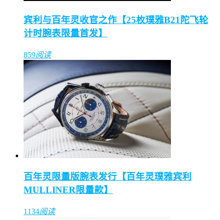
宾利与百年灵收官之作【25枚璞雅B21陀飞轮
计时腕表限量首发】
859
阅读
百年灵限量版腕表发行【百年灵璞雅宾利
MULLINER限量款】
1134
阅读