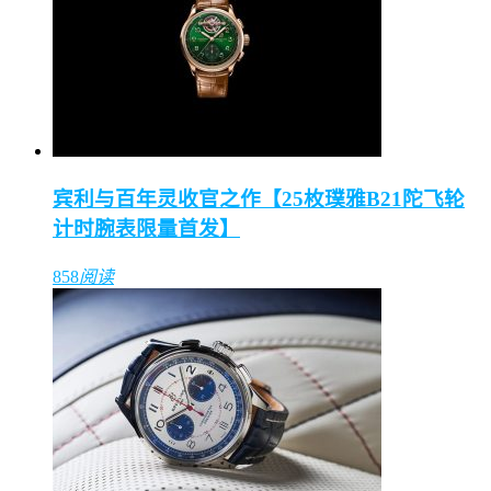
宾利与百年灵收官之作【25枚璞雅B21陀飞轮
计时腕表限量首发】
858
阅读