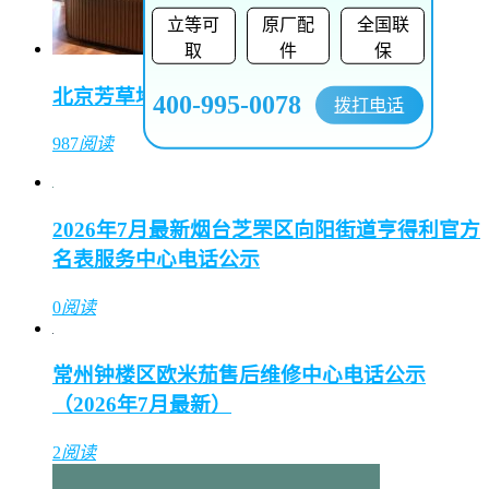
立等可
原厂配
全国联
取
件
保
北京芳草地购物中心（东方表行）
400-995-0078
拨打电话
987
阅读
2026年7月最新烟台芝罘区向阳街道亨得利官方
名表服务中心电话公示
0
阅读
常州钟楼区欧米茄售后维修中心电话公示
（2026年7月最新）
2
阅读