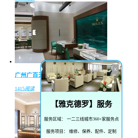
X
广州广百天河店（东方表行）
1415
阅读
【
雅克德罗
】服务
服务区域：
一二三线城市360+家服务点
服务项目：
维修、保养、配件、定制