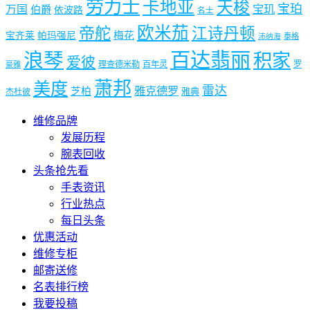
劳力士
卡地亚
天梭
宝珀
宝玑
万国
伯爵
依波路
名士
欧米茄
帝舵
江诗丹顿
梅花
宝齐莱
帕玛强尼
泰格
沛纳海
浪琴
百达翡丽
积家
爱彼
理查德米勒
百年灵
罗
豪雅
萧邦
美度
雷达
雅克德罗
芝柏
雅典
杰杜彼
维修品牌
发展历程
腕表回收
头条抢先看
手表资讯
行业热点
每日头条
优惠活动
维修专柜
邮寄送修
名表排行榜
我要投稿