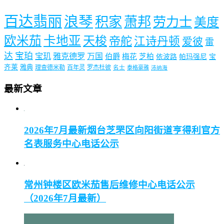
百达翡丽
浪琴
积家
萧邦
劳力士
美度
欧米茄
卡地亚
天梭
帝舵
江诗丹顿
爱彼
雷
达
宝珀
宝玑
雅克德罗
万国
伯爵
梅花
芝柏
依波路
帕玛强尼
宝
齐莱
雅典
理查德米勒
百年灵
罗杰杜彼
名士
泰格豪雅
沛纳海
最新文章
2026年7月最新烟台芝罘区向阳街道亨得利官方
名表服务中心电话公示
常州钟楼区欧米茄售后维修中心电话公示
（2026年7月最新）