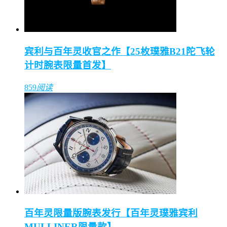
宾利与百年灵收官之作【25枚璞雅B21陀飞轮
计时腕表限量首发】
859
阅读
百年灵限量版腕表发行【百年灵璞雅宾利
MULLINER限量款】