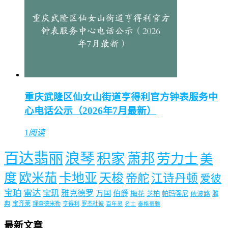
重庆武隆区仙女山街道亨得利官方钟表服务中
心电话公示（2026年7月最新）
1
阅读
百达翡丽
浪琴
积家
萧邦
劳力士
美
度
欧米茄
卡地亚
天梭
帝舵
江诗丹顿
爱彼
宝珀
雷达
宝玑
雅克德罗
万国
伯爵
梅花
芝柏
帕玛强尼
依波路
雅
典
宝齐莱
理查德米勒
亨得利
罗杰杜彼
百年灵
名士
泰格豪雅
最新文章