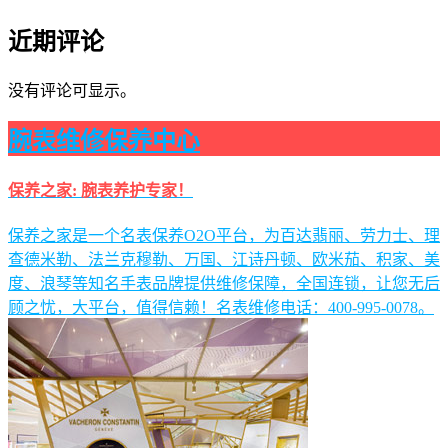
近期评论
没有评论可显示。
腕表维修保养中心
保养之家: 腕表养护专家！
保养之家是一个名表保养O2O平台，为百达翡丽、劳力士、理
查德米勒、法兰克穆勒、万国、江诗丹顿、欧米茄、积家、美
度、浪琴等知名手表品牌提供维修保障，全国连锁，让您无后
顾之忧，大平台，值得信赖！名表维修电话：400-995-0078。