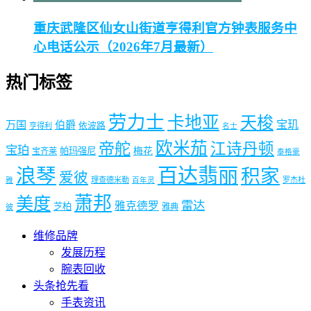
重庆武隆区仙女山街道亨得利官方钟表服务中
心电话公示（2026年7月最新）
热门标签
劳力士
卡地亚
天梭
宝玑
万国
伯爵
依波路
亨得利
名士
欧米茄
帝舵
江诗丹顿
宝珀
梅花
帕玛强尼
宝齐莱
泰格豪
浪琴
百达翡丽
积家
爱彼
理查德米勒
罗杰杜
雅
百年灵
萧邦
美度
雷达
雅克德罗
芝柏
雅典
彼
维修品牌
发展历程
腕表回收
头条抢先看
手表资讯