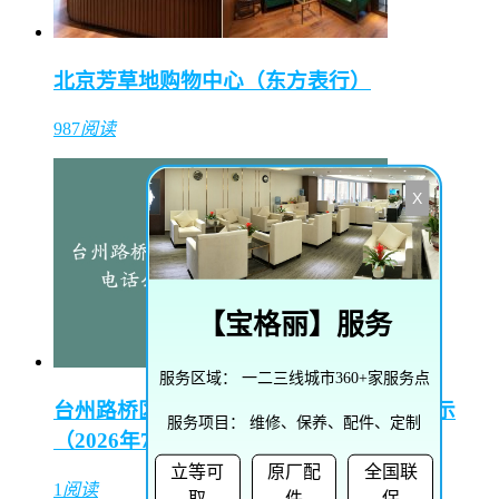
北京芳草地购物中心（东方表行）
987
阅读
X
【
宝格丽
】服务
服务区域：
一二三线城市360+家服务点
台州路桥区汉米尔顿售后维修中心电话公示
服务项目：
维修、保养、配件、定制
（2026年7月最新）
立等可
原厂配
全国联
1
阅读
取
件
保