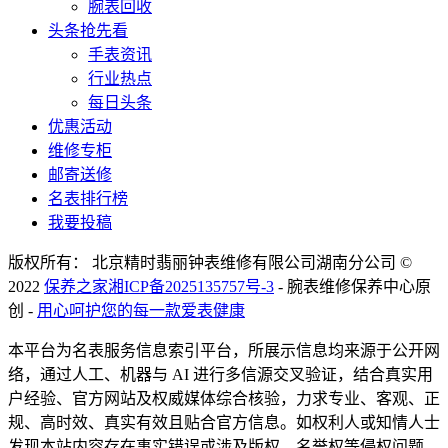
腕表回收
头条抢先看
手表资讯
行业热点
每日头条
优惠活动
维修专柜
邮寄送修
名表排行榜
我要投稿
版权所有： 北京精时翡丽钟表维修有限公司湖南分公司 ©
2022
保养之家
湘ICP备2025135757号-3
- 腕表维修保养中心原
创 -
用心呵护您的每一款爱表健康
本平台为名表服务信息索引平台，所展示信息均来源于公开网
络，通过人工、机器与 AI 进行多信源交叉验证，结合真实用
户经验、官方网站及权威媒体综合核验，力求专业、客观、正
规、高时效、真实有效且贴合官方信息。如权利人或知情人士
发现本站内容存在事实错误或涉及版权、名誉权等侵权问题，