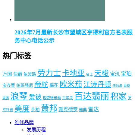
2026年7月最新长沙市望城区亨得利官方名表服
务中心电话公示
热门标签
劳力士
卡地亚
天梭
宝珀
宝玑
万国
伯爵
依波路
名士
欧米茄
帝舵
江诗丹顿
梅花
宝齐莱
帕玛强尼
泰格
沛纳海
浪琴
百达翡丽
积家
爱彼
理查德米勒
百年灵
罗
豪雅
萧邦
美度
雷达
雅克德罗
芝柏
雅典
杰杜彼
维修品牌
发展历程