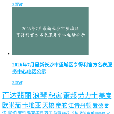
3
阅读
2026年7月最新长沙市望城区亨得利官方名表服
务中心电话公示
2
阅读
百达翡丽
浪琴
积家
萧邦
劳力士
美度
欧米茄
卡地亚
天梭
帝舵
江诗丹顿
爱彼
雷
达
宝珀
宝玑
雅克德罗
万国
伯爵
梅花
芝柏
依波路
帕玛强尼
宝