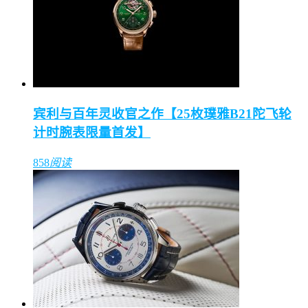
宾利与百年灵收官之作【25枚璞雅B21陀飞轮
计时腕表限量首发】
858
阅读