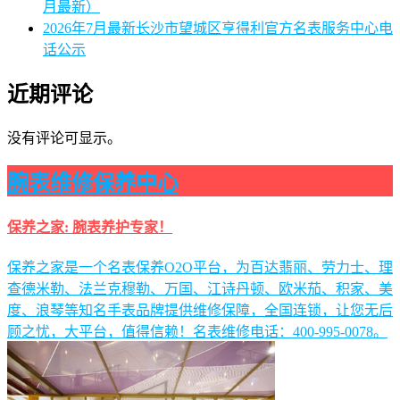
月最新）
2026年7月最新长沙市望城区亨得利官方名表服务中心电
话公示
近期评论
没有评论可显示。
腕表维修保养中心
保养之家: 腕表养护专家！
保养之家是一个名表保养O2O平台，为百达翡丽、劳力士、理
查德米勒、法兰克穆勒、万国、江诗丹顿、欧米茄、积家、美
度、浪琴等知名手表品牌提供维修保障，全国连锁，让您无后
顾之忧，大平台，值得信赖！名表维修电话：400-995-0078。