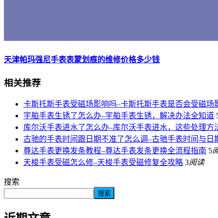
天津帕玛强尼手表表蒙划痕的维修价格多少钱
相关推荐
卡斯托斯手表受磁场影响吗–卡斯托斯手表是否会受磁场
宇舶手表生锈了怎么办–宇舶手表生锈，解决办法全知道
库尔沃手表进水了怎么办–库尔沃手表进水，这些处理方
古驰的手表时间跟日期不准了怎么调–古驰手表时间与日
尊达手表更换发条教程–尊达手表发条更换全流程指南
5
天梭手表受磁怎么修–天梭手表受磁修复全攻略
3
阅读
搜索
搜索