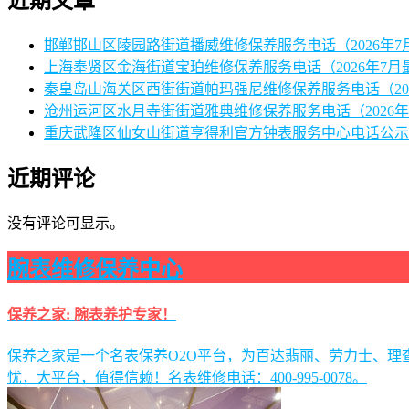
近期文章
邯郸邯山区陵园路街道播威维修保养服务电话（2026年7
上海奉贤区金海街道宝珀维修保养服务电话（2026年7月
秦皇岛山海关区西街街道帕玛强尼维修保养服务电话（20
沧州运河区水月寺街街道雅典维修保养服务电话（2026年
重庆武隆区仙女山街道亨得利官方钟表服务中心电话公示（
近期评论
没有评论可显示。
腕表维修保养中心
保养之家: 腕表养护专家！
保养之家是一个名表保养O2O平台，为百达翡丽、劳力士、
忧，大平台，值得信赖！名表维修电话：400-995-0078。