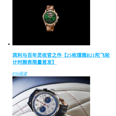
宾利与百年灵收官之作【25枚璞雅B21陀飞轮
计时腕表限量首发】
859
阅读