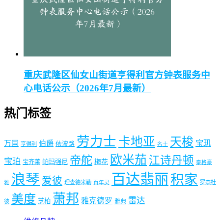
重庆武隆区仙女山街道亨得利官方钟表服务中
心电话公示（2026年7月最新）
热门标签
劳力士
卡地亚
天梭
宝玑
万国
伯爵
依波路
亨得利
名士
欧米茄
帝舵
江诗丹顿
宝珀
梅花
帕玛强尼
宝齐莱
泰格豪
浪琴
百达翡丽
积家
爱彼
理查德米勒
罗杰杜
雅
百年灵
萧邦
美度
雷达
雅克德罗
芝柏
雅典
彼