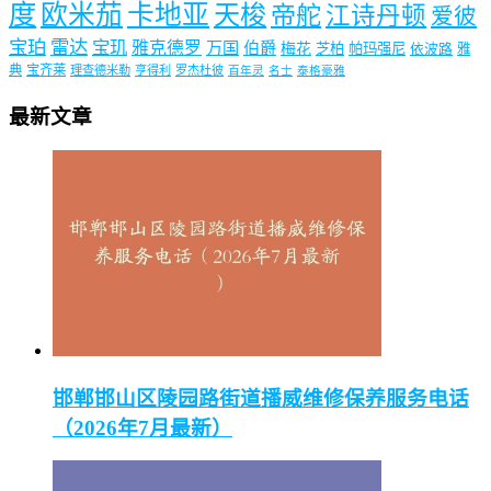
度
欧米茄
卡地亚
天梭
帝舵
江诗丹顿
爱彼
宝珀
雷达
宝玑
雅克德罗
万国
伯爵
梅花
芝柏
帕玛强尼
依波路
雅
典
宝齐莱
理查德米勒
亨得利
罗杰杜彼
百年灵
名士
泰格豪雅
最新文章
邯郸邯山区陵园路街道播威维修保养服务电话
（2026年7月最新）