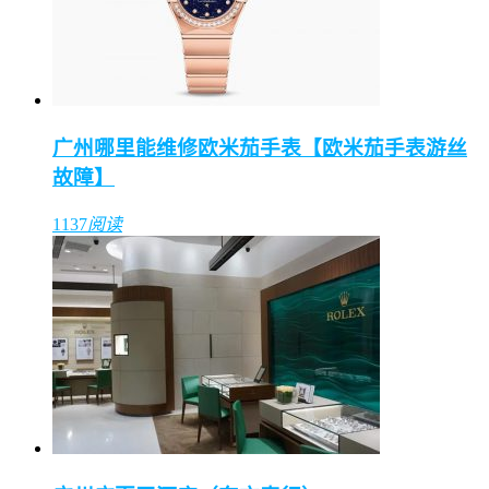
广州哪里能维修欧米茄手表【欧米茄手表游丝
故障】
1137
阅读