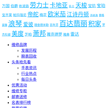
劳力士
卡地亚
天梭
宝珀
宝玑
万国
伯爵
依波路
名士
欧米茄
帝舵
江诗丹顿
梅花
宝齐莱
帕玛强尼
泰格
沛纳海
浪琴
百达翡丽
积家
爱彼
理查德米勒
百年灵
罗
豪雅
萧邦
美度
雷达
雅克德罗
芝柏
雅典
杰杜彼
维修品牌
发展历程
腕表回收
头条抢先看
手表资讯
行业热点
每日头条
优惠活动
维修专柜
邮寄送修
名表排行榜