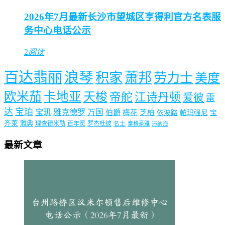
2026年7月最新长沙市望城区亨得利官方名表服
务中心电话公示
2
阅读
百达翡丽
浪琴
积家
萧邦
劳力士
美度
欧米茄
卡地亚
天梭
帝舵
江诗丹顿
爱彼
雷
达
宝珀
宝玑
雅克德罗
万国
伯爵
梅花
芝柏
依波路
帕玛强尼
宝
齐莱
雅典
理查德米勒
百年灵
罗杰杜彼
名士
泰格豪雅
沛纳海
最新文章