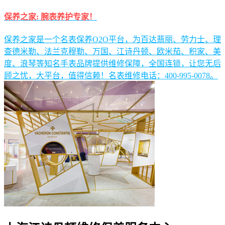
保养之家: 腕表养护专家！
保养之家是一个名表保养O2O平台，为百达翡丽、劳力士、理
查德米勒、法兰克穆勒、万国、江诗丹顿、欧米茄、积家、美
度、浪琴等知名手表品牌提供维修保障，全国连锁，让您无后
顾之忧，大平台，值得信赖！名表维修电话：400-995-0078。