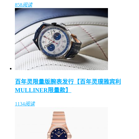
858
阅读
百年灵限量版腕表发行【百年灵璞雅宾利
MULLINER限量款】
1134
阅读