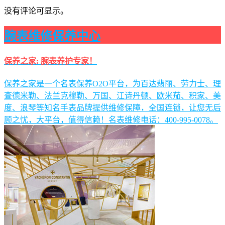
没有评论可显示。
腕表维修保养中心
保养之家: 腕表养护专家！
保养之家是一个名表保养O2O平台，为百达翡丽、劳力士、理
查德米勒、法兰克穆勒、万国、江诗丹顿、欧米茄、积家、美
度、浪琴等知名手表品牌提供维修保障，全国连锁，让您无后
顾之忧，大平台，值得信赖！名表维修电话：400-995-0078。