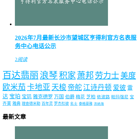
2026年7月最新长沙市望城区亨得利官方名表服
务中心电话公示
2
阅读
百达翡丽
浪琴
积家
萧邦
劳力士
美度
欧米茄
卡地亚
天梭
帝舵
江诗丹顿
爱彼
雷
达
宝珀
宝玑
雅克德罗
万国
伯爵
梅花
芝柏
依波路
帕玛强尼
宝
齐莱
雅典
理查德米勒
百年灵
罗杰杜彼
名士
泰格豪雅
沛纳海
最新文章