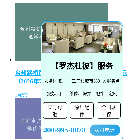
X
【
罗杰杜彼
】服务
台州路桥区汉米尔顿售后维修中心电话公示
（2026年7月最新）
服务区域：
一二三线城市360+家服务点
服务项目：
维修、保养、配件、定制
1
阅读
立等可
原厂配
全国联
取
件
保
400-995-0078
拨打电话