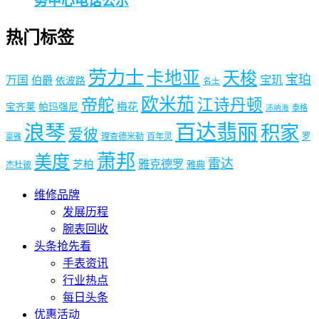
务中心电话公示
热门标签
劳力士
卡地亚
天梭
宝珀
宝玑
万国
伯爵
依波路
名士
欧米茄
帝舵
江诗丹顿
梅花
宝齐莱
帕玛强尼
泰格
沛纳海
浪琴
百达翡丽
积家
爱彼
理查德米勒
百年灵
罗
豪雅
萧邦
美度
雷达
雅克德罗
芝柏
雅典
杰杜彼
维修品牌
发展历程
腕表回收
头条抢先看
手表资讯
行业热点
每日头条
优惠活动