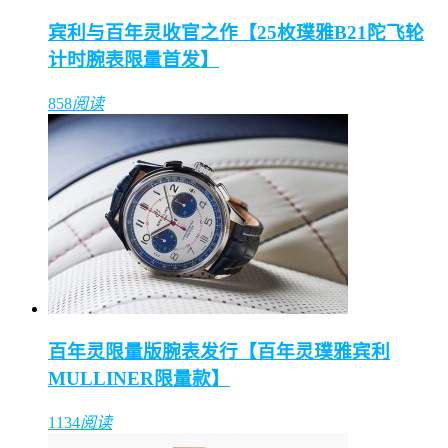
宾利与百年灵收官之作【25枚璞雅B21陀飞轮
计时腕表限量首发】
858
阅读
百年灵限量版腕表发行【百年灵璞雅宾利
MULLINER限量款】
1134
阅读