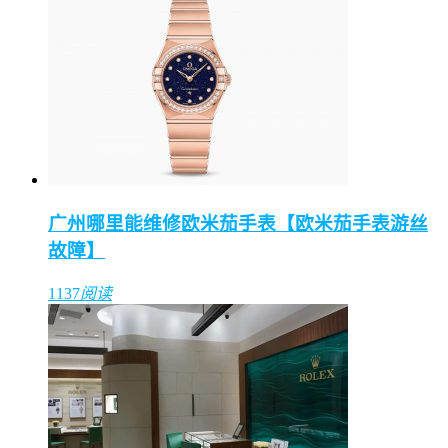
广州哪里能维修欧米茄手表【欧米茄手表游丝
故障】
1137
阅读