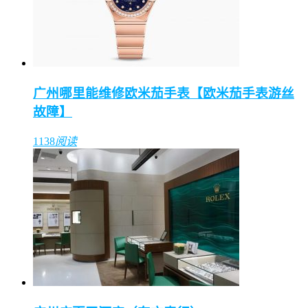
广州哪里能维修欧米茄手表【欧米茄手表游丝
故障】
1138
阅读