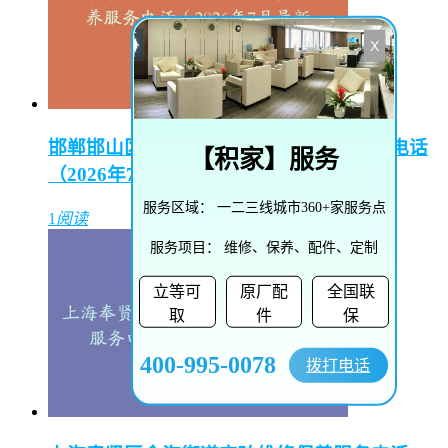
X
邯郸邯山区陵园路街道播威维修保养服务电话
【
积家
】服务
（2026年7月最新）
服务区域：
一二三线城市360+家服务点
1
阅读
服务项目：
维修、保养、配件、定制
立等可
原厂配
全国联
取
件
保
400-995-0078
拨打电话