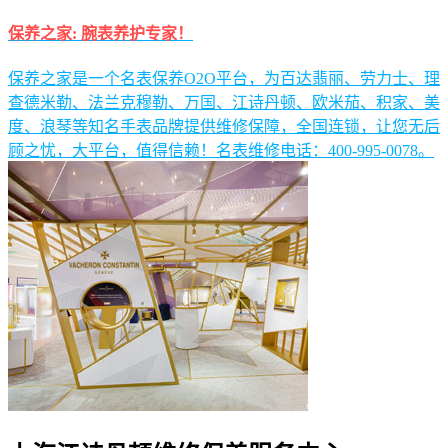
保养之家: 腕表养护专家！
保养之家是一个名表保养O2O平台，为百达翡丽、劳力士、理
查德米勒、法兰克穆勒、万国、江诗丹顿、欧米茄、积家、美
度、浪琴等知名手表品牌提供维修保障，全国连锁，让您无后
顾之忧，大平台，值得信赖！名表维修电话：400-995-0078。