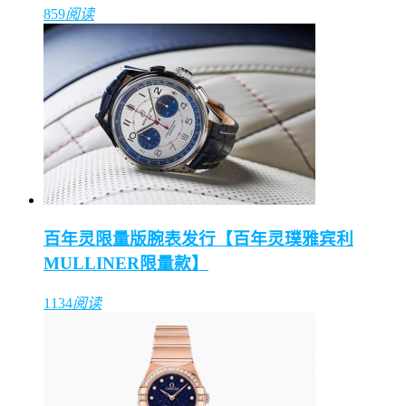
859
阅读
百年灵限量版腕表发行【百年灵璞雅宾利
MULLINER限量款】
1134
阅读