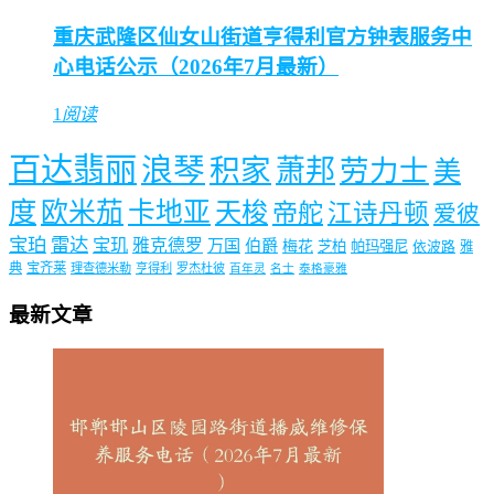
重庆武隆区仙女山街道亨得利官方钟表服务中
心电话公示（2026年7月最新）
1
阅读
百达翡丽
浪琴
积家
萧邦
劳力士
美
度
欧米茄
卡地亚
天梭
帝舵
江诗丹顿
爱彼
宝珀
雷达
宝玑
雅克德罗
万国
伯爵
梅花
芝柏
帕玛强尼
依波路
雅
典
宝齐莱
理查德米勒
亨得利
罗杰杜彼
百年灵
名士
泰格豪雅
最新文章