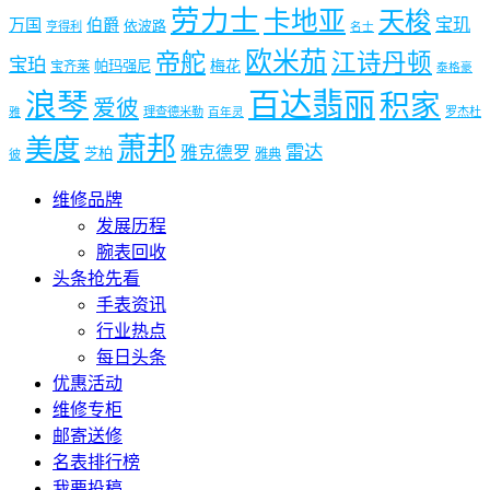
劳力士
卡地亚
天梭
宝玑
万国
伯爵
依波路
亨得利
名士
欧米茄
帝舵
江诗丹顿
宝珀
梅花
帕玛强尼
宝齐莱
泰格豪
浪琴
百达翡丽
积家
爱彼
理查德米勒
罗杰杜
雅
百年灵
萧邦
美度
雷达
雅克德罗
芝柏
雅典
彼
维修品牌
发展历程
腕表回收
头条抢先看
手表资讯
行业热点
每日头条
优惠活动
维修专柜
邮寄送修
名表排行榜
我要投稿