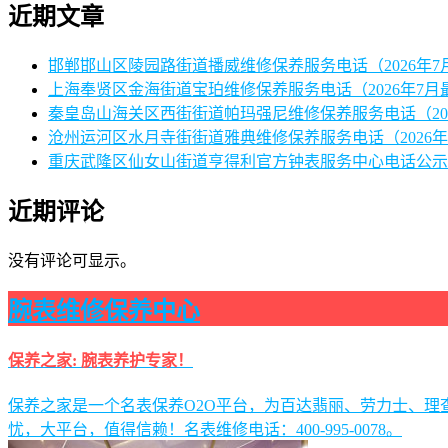
近期文章
邯郸邯山区陵园路街道播威维修保养服务电话（2026年7
上海奉贤区金海街道宝珀维修保养服务电话（2026年7月
秦皇岛山海关区西街街道帕玛强尼维修保养服务电话（20
沧州运河区水月寺街街道雅典维修保养服务电话（2026年
重庆武隆区仙女山街道亨得利官方钟表服务中心电话公示（
近期评论
没有评论可显示。
腕表维修保养中心
保养之家: 腕表养护专家！
保养之家是一个名表保养O2O平台，为百达翡丽、劳力士、
忧，大平台，值得信赖！名表维修电话：400-995-0078。