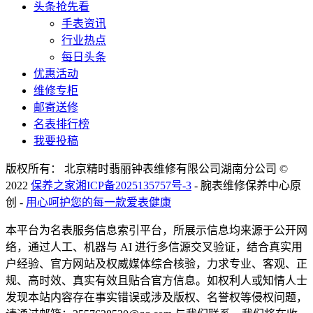
头条抢先看
手表资讯
行业热点
每日头条
优惠活动
维修专柜
邮寄送修
名表排行榜
我要投稿
版权所有： 北京精时翡丽钟表维修有限公司湖南分公司 ©
2022
保养之家
湘ICP备2025135757号-3
- 腕表维修保养中心原
创 -
用心呵护您的每一款爱表健康
本平台为名表服务信息索引平台，所展示信息均来源于公开网
络，通过人工、机器与 AI 进行多信源交叉验证，结合真实用
户经验、官方网站及权威媒体综合核验，力求专业、客观、正
规、高时效、真实有效且贴合官方信息。如权利人或知情人士
发现本站内容存在事实错误或涉及版权、名誉权等侵权问题，