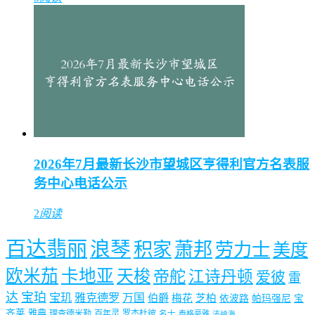
2026年7月最新长沙市望城区亨得利官方名表服
务中心电话公示
2
阅读
百达翡丽
浪琴
积家
萧邦
劳力士
美度
欧米茄
卡地亚
天梭
帝舵
江诗丹顿
爱彼
雷
达
宝珀
宝玑
雅克德罗
万国
伯爵
梅花
芝柏
依波路
帕玛强尼
宝
齐莱
雅典
理查德米勒
百年灵
罗杰杜彼
名士
泰格豪雅
沛纳海