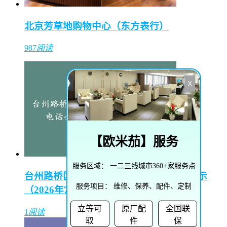
北京芳草地购物中心（东方表行）
987
阅读
X
【
欧米茄
】服务
服务区域：
一二三线城市360+家服务点
台州路桥区汉米尔顿售后维修中心电话公示
服务项目：
维修、保养、配件、定制
（2026年7月最新）
立等可
原厂配
全国联
1
阅读
取
件
保