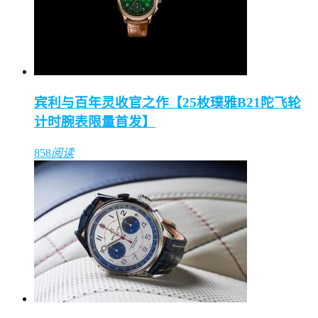
宾利与百年灵收官之作【25枚璞雅B21陀飞轮
计时腕表限量首发】
858
阅读