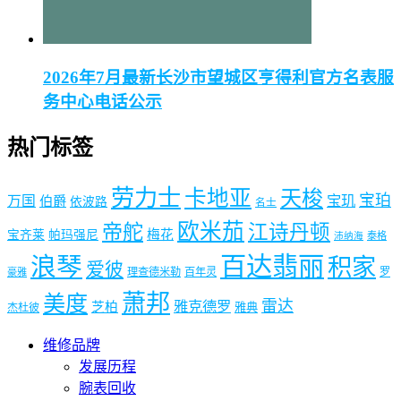
2026年7月最新长沙市望城区亨得利官方名表服
务中心电话公示
热门标签
劳力士
卡地亚
天梭
宝珀
宝玑
万国
伯爵
依波路
名士
欧米茄
帝舵
江诗丹顿
梅花
宝齐莱
帕玛强尼
泰格
沛纳海
浪琴
百达翡丽
积家
爱彼
理查德米勒
百年灵
罗
豪雅
萧邦
美度
雷达
雅克德罗
芝柏
雅典
杰杜彼
维修品牌
发展历程
腕表回收