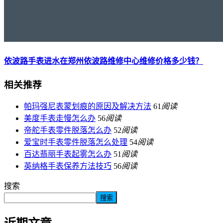
依波路手表进水在郑州依波路维修中心维修价格多少钱？
相关推荐
帕玛强尼表蒙划痕的原因及解决方法
61
阅读
美度手表走慢怎么办
56
阅读
帝舵手表零件脱落怎么办
52
阅读
爱宝时手表零件脱落怎么处理
54
阅读
百达翡丽手表起雾怎么办
51
阅读
英纳格手表保养方法技巧
56
阅读
搜索
搜索