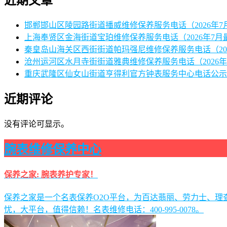
近期文章
邯郸邯山区陵园路街道播威维修保养服务电话（2026年7
上海奉贤区金海街道宝珀维修保养服务电话（2026年7月
秦皇岛山海关区西街街道帕玛强尼维修保养服务电话（20
沧州运河区水月寺街街道雅典维修保养服务电话（2026年
重庆武隆区仙女山街道亨得利官方钟表服务中心电话公示（
近期评论
没有评论可显示。
腕表维修保养中心
保养之家: 腕表养护专家！
保养之家是一个名表保养O2O平台，为百达翡丽、劳力士、
忧，大平台，值得信赖！名表维修电话：400-995-0078。