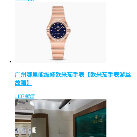
广州哪里能维修欧米茄手表【欧米茄手表游丝
故障】
1137
阅读