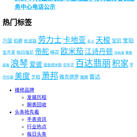
务中心电话公示
热门标签
劳力士
卡地亚
天梭
宝珀
宝玑
万国
伯爵
依波路
名士
欧米茄
帝舵
江诗丹顿
梅花
宝齐莱
帕玛强尼
泰格
沛纳海
浪琴
百达翡丽
积家
爱彼
理查德米勒
百年灵
罗
豪雅
萧邦
美度
雷达
雅克德罗
芝柏
雅典
杰杜彼
维修品牌
发展历程
腕表回收
头条抢先看
手表资讯
行业热点
每日头条