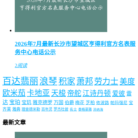
2026年7月最新长沙市望城区亨得利官方名表服
务中心电话公示
2
阅读
百达翡丽
浪琴
积家
萧邦
劳力士
美度
欧米茄
卡地亚
天梭
帝舵
江诗丹顿
爱彼
雷
达
宝珀
宝玑
雅克德罗
万国
伯爵
梅花
芝柏
依波路
帕玛强尼
宝
齐莱
雅典
理查德米勒
百年灵
罗杰杜彼
名士
泰格豪雅
沛纳海
最新文章