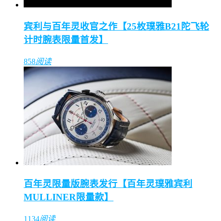
宾利与百年灵收官之作【25枚璞雅B21陀飞轮
计时腕表限量首发】
858
阅读
百年灵限量版腕表发行【百年灵璞雅宾利
MULLINER限量款】
1134
阅读