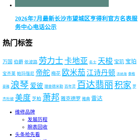
2026年7月最新长沙市望城区亨得利官方名表服
务中心电话公示
热门标签
劳力士
卡地亚
天梭
宝珀
宝玑
万国
伯爵
依波路
名士
欧米茄
帝舵
江诗丹顿
梅花
宝齐莱
帕玛强尼
泰格
沛纳海
浪琴
百达翡丽
积家
爱彼
理查德米勒
百年灵
罗
豪雅
萧邦
美度
雷达
雅克德罗
芝柏
雅典
杰杜彼
维修品牌
发展历程
腕表回收
头条抢先看