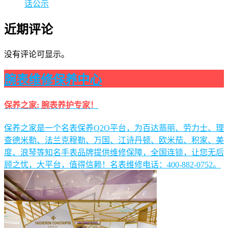
话公示
近期评论
没有评论可显示。
腕表维修保养中心
保养之家: 腕表养护专家！
保养之家是一个名表保养O2O平台，为百达翡丽、劳力士、理
查德米勒、法兰克穆勒、万国、江诗丹顿、欧米茄、积家、美
度、浪琴等知名手表品牌提供维修保障，全国连锁，让您无后
顾之忧，大平台，值得信赖！名表维修电话：400-882-0752。