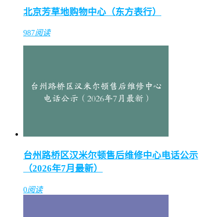
北京芳草地购物中心（东方表行）
987
阅读
X
【
伯爵
】服务
服务区域：
一二三线城市360+家服务点
台州路桥区汉米尔顿售后维修中心电话公示
（2026年7月最新）
服务项目：
维修、保养、配件、定制
0
阅读
立等可
原厂配
全国联
取
件
保