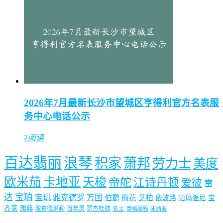
2026年7月最新长沙市望城区亨得利官方名表服
务中心电话公示
2
阅读
百达翡丽
浪琴
积家
萧邦
劳力士
美度
欧米茄
卡地亚
天梭
帝舵
江诗丹顿
爱彼
雷
达
宝珀
宝玑
雅克德罗
万国
伯爵
梅花
芝柏
依波路
帕玛强尼
宝
齐莱
雅典
理查德米勒
百年灵
罗杰杜彼
名士
泰格豪雅
沛纳海