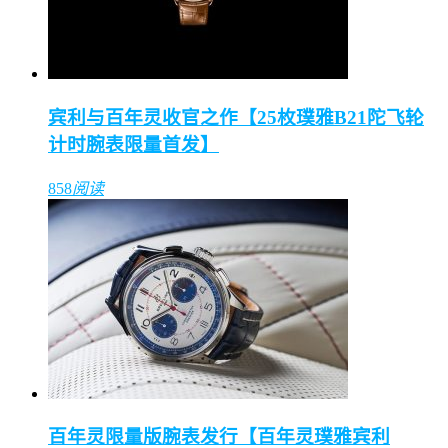
宾利与百年灵收官之作【25枚璞雅B21陀飞轮
计时腕表限量首发】
858
阅读
百年灵限量版腕表发行【百年灵璞雅宾利