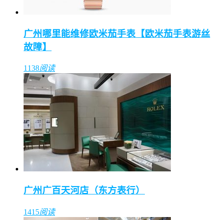
广州哪里能维修欧米茄手表【欧米茄手表游丝
故障】
1138
阅读
广州广百天河店（东方表行）
1415
阅读