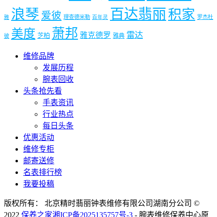
浪琴
百达翡丽
积家
爱彼
理查德米勒
罗杰杜
雅
百年灵
萧邦
美度
雷达
雅克德罗
芝柏
雅典
彼
维修品牌
发展历程
腕表回收
头条抢先看
手表资讯
行业热点
每日头条
优惠活动
维修专柜
邮寄送修
名表排行榜
我要投稿
版权所有： 北京精时翡丽钟表维修有限公司湖南分公司 ©
2022
保养之家
湘ICP备2025135757号-3
- 腕表维修保养中心原