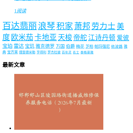
1
阅读
百达翡丽
浪琴
积家
萧邦
劳力士
美
度
欧米茄
卡地亚
天梭
帝舵
江诗丹顿
爱彼
宝珀
雷达
宝玑
雅克德罗
万国
伯爵
梅花
芝柏
帕玛强尼
依波路
雅
典
宝齐莱
理查德米勒
亨得利
罗杰杜彼
百年灵
名士
泰格豪雅
最新文章