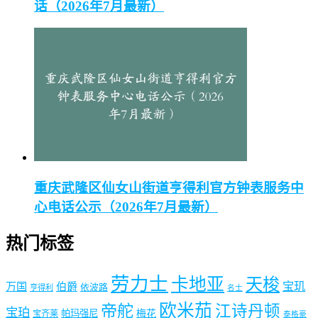
话（2026年7月最新）
重庆武隆区仙女山街道亨得利官方钟表服务中
心电话公示（2026年7月最新）
热门标签
劳力士
卡地亚
天梭
宝玑
万国
伯爵
依波路
亨得利
名士
欧米茄
帝舵
江诗丹顿
宝珀
梅花
帕玛强尼
宝齐莱
泰格豪