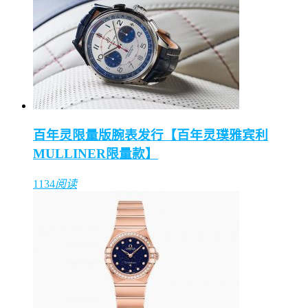
百年灵限量版腕表发行【百年灵璞雅宾利
MULLINER限量款】
1134
阅读