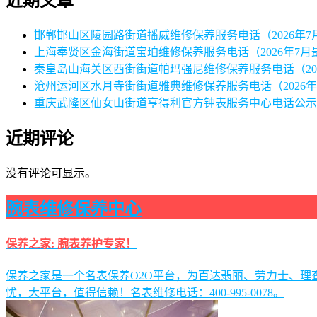
近期文章
邯郸邯山区陵园路街道播威维修保养服务电话（2026年7
上海奉贤区金海街道宝珀维修保养服务电话（2026年7月
秦皇岛山海关区西街街道帕玛强尼维修保养服务电话（20
沧州运河区水月寺街街道雅典维修保养服务电话（2026年
重庆武隆区仙女山街道亨得利官方钟表服务中心电话公示（
近期评论
没有评论可显示。
腕表维修保养中心
保养之家: 腕表养护专家！
保养之家是一个名表保养O2O平台，为百达翡丽、劳力士、
忧，大平台，值得信赖！名表维修电话：400-995-0078。