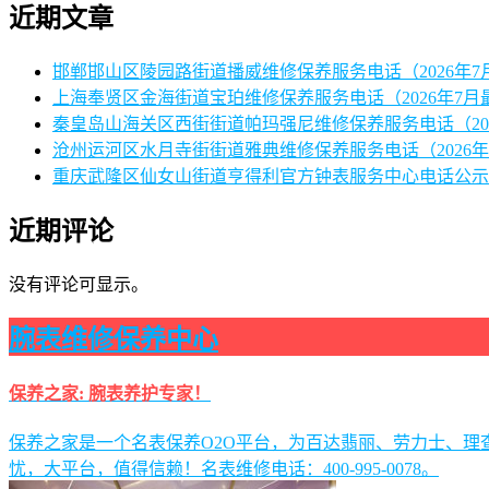
近期文章
邯郸邯山区陵园路街道播威维修保养服务电话（2026年7
上海奉贤区金海街道宝珀维修保养服务电话（2026年7月
秦皇岛山海关区西街街道帕玛强尼维修保养服务电话（20
沧州运河区水月寺街街道雅典维修保养服务电话（2026年
重庆武隆区仙女山街道亨得利官方钟表服务中心电话公示（
近期评论
没有评论可显示。
腕表维修保养中心
保养之家: 腕表养护专家！
保养之家是一个名表保养O2O平台，为百达翡丽、劳力士、
忧，大平台，值得信赖！名表维修电话：400-995-0078。