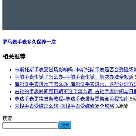
罗马表手表多久保养一次
相关推荐
卡斯托斯手表受磁场影响吗–卡斯托斯手表是否会受磁场
宇舶手表生锈了怎么办–宇舶手表生锈，解决办法全知道
库尔沃手表进水了怎么办–库尔沃手表进水，这些处理方
古驰的手表时间跟日期不准了怎么调–古驰手表时间与日
尊达手表更换发条教程–尊达手表发条更换全流程指南
5
天梭手表受磁怎么修–天梭手表受磁修复全攻略
3
阅读
搜索
搜索