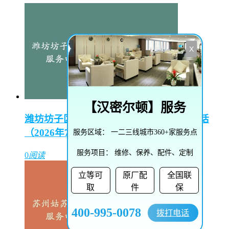
X
【
汉密尔顿
】服务
潍坊坊子区坊安街道帝舵维修保养服务电话
（2026年7月最新）
服务区域：
一二三线城市360+家服务点
服务项目：
维修、保养、配件、定制
0
阅读
立等可
原厂配
全国联
取
件
保
400-995-0078
拨打电话