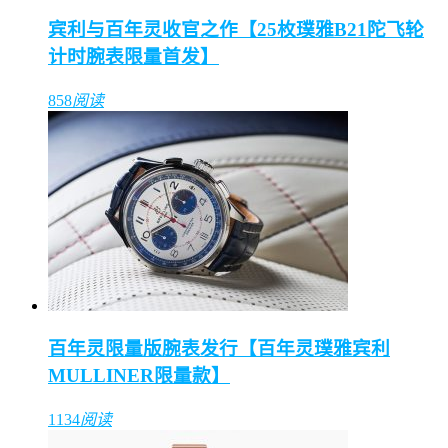
宾利与百年灵收官之作【25枚璞雅B21陀飞轮
计时腕表限量首发】
858
阅读
百年灵限量版腕表发行【百年灵璞雅宾利
MULLINER限量款】
1134
阅读