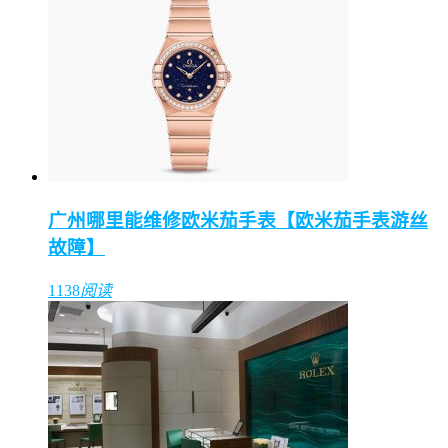
广州哪里能维修欧米茄手表【欧米茄手表游丝
故障】
1138
阅读