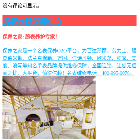
没有评论可显示。
腕表维修保养中心
保养之家: 腕表养护专家！
保养之家是一个名表保养O2O平台，为百达翡丽、劳力士、理
查德米勒、法兰克穆勒、万国、江诗丹顿、欧米茄、积家、美
度、浪琴等知名手表品牌提供维修保障，全国连锁，让您无后
顾之忧，大平台，值得信赖！名表维修电话：400-995-0078。