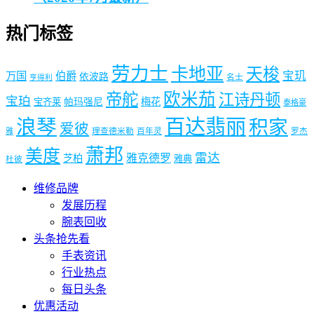
热门标签
劳力士
卡地亚
天梭
宝玑
万国
伯爵
依波路
名士
亨得利
欧米茄
帝舵
江诗丹顿
宝珀
梅花
宝齐莱
帕玛强尼
泰格豪
浪琴
百达翡丽
积家
爱彼
雅
理查德米勒
百年灵
罗杰
萧邦
美度
雷达
雅克德罗
芝柏
雅典
杜彼
维修品牌
发展历程
腕表回收
头条抢先看
手表资讯
行业热点
每日头条
优惠活动