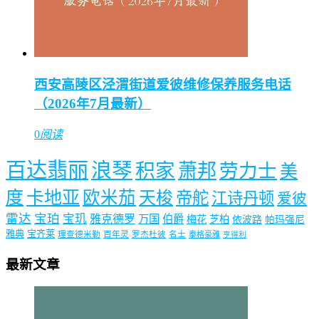
西安高陵区泾渭街道爱彼维修保养服务电话
（2026年7月最新）
0
阅读
百达翡丽
浪琴
积家
萧邦
劳力士
美
度
卡地亚
欧米茄
天梭
帝舵
江诗丹顿
爱彼
雷达
宝珀
宝玑
雅克德罗
万国
伯爵
梅花
芝柏
依波路
帕玛强尼
雅典
宝齐莱
理查德米勒
百年灵
罗杰杜彼
名士
泰格豪雅
亨得利
最新文章