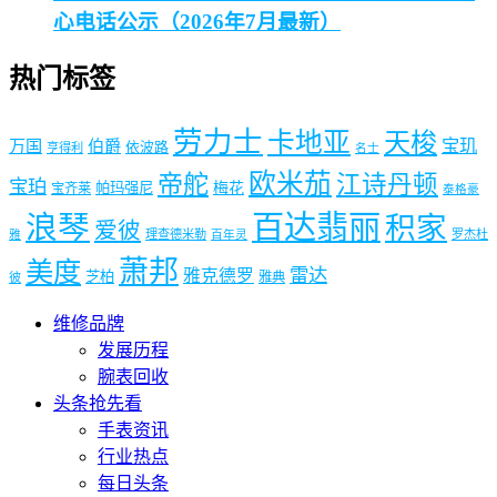
心电话公示（2026年7月最新）
热门标签
劳力士
卡地亚
天梭
宝玑
万国
伯爵
依波路
亨得利
名士
欧米茄
帝舵
江诗丹顿
宝珀
梅花
帕玛强尼
宝齐莱
泰格豪
浪琴
百达翡丽
积家
爱彼
理查德米勒
罗杰杜
雅
百年灵
萧邦
美度
雷达
雅克德罗
芝柏
雅典
彼
维修品牌
发展历程
腕表回收
头条抢先看
手表资讯
行业热点
每日头条