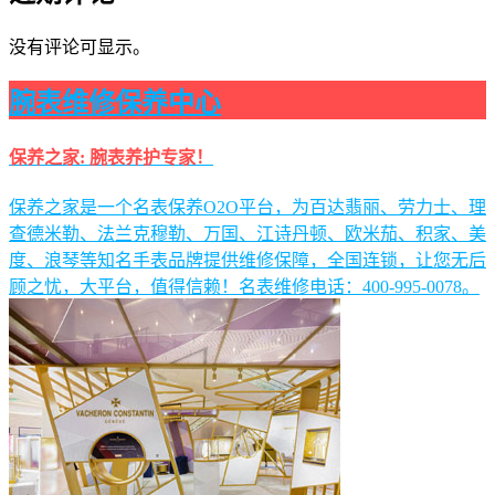
没有评论可显示。
腕表维修保养中心
保养之家: 腕表养护专家！
保养之家是一个名表保养O2O平台，为百达翡丽、劳力士、理
查德米勒、法兰克穆勒、万国、江诗丹顿、欧米茄、积家、美
度、浪琴等知名手表品牌提供维修保障，全国连锁，让您无后
顾之忧，大平台，值得信赖！名表维修电话：400-995-0078。