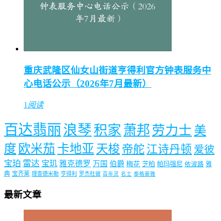
重庆武隆区仙女山街道亨得利官方钟表服务中
心电话公示（2026年7月最新）
1
阅读
百达翡丽
浪琴
积家
萧邦
劳力士
美
度
欧米茄
卡地亚
天梭
帝舵
江诗丹顿
爱彼
宝珀
雷达
宝玑
雅克德罗
万国
伯爵
梅花
芝柏
帕玛强尼
依波路
雅
典
宝齐莱
理查德米勒
亨得利
罗杰杜彼
百年灵
名士
泰格豪雅
最新文章