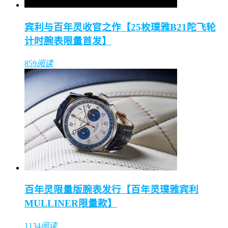
宾利与百年灵收官之作【25枚璞雅B21陀飞轮
计时腕表限量首发】
859
阅读
百年灵限量版腕表发行【百年灵璞雅宾利
MULLINER限量款】
1134
阅读