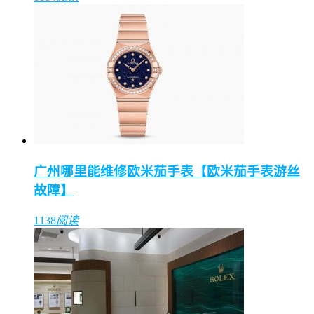
广州哪里能维修欧米茄手表【欧米茄手表游丝
故障】
1138
阅读