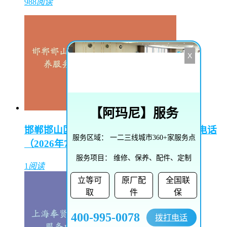
988
阅读
X
【
阿玛尼
】服务
邯郸邯山区陵园路街道播威维修保养服务电话
服务区域：
一二三线城市360+家服务点
（2026年7月最新）
服务项目：
维修、保养、配件、定制
1
阅读
立等可
原厂配
全国联
取
件
保
400-995-0078
拨打电话