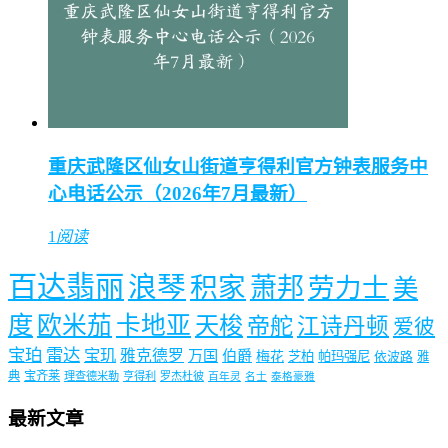
重庆武隆区仙女山街道亨得利官方钟表服务中
心电话公示（2026年7月最新）
1
阅读
百达翡丽
浪琴
积家
萧邦
劳力士
美
度
欧米茄
卡地亚
天梭
帝舵
江诗丹顿
爱彼
宝珀
雷达
宝玑
雅克德罗
万国
伯爵
梅花
芝柏
帕玛强尼
依波路
雅
典
宝齐莱
理查德米勒
亨得利
罗杰杜彼
百年灵
名士
泰格豪雅
最新文章