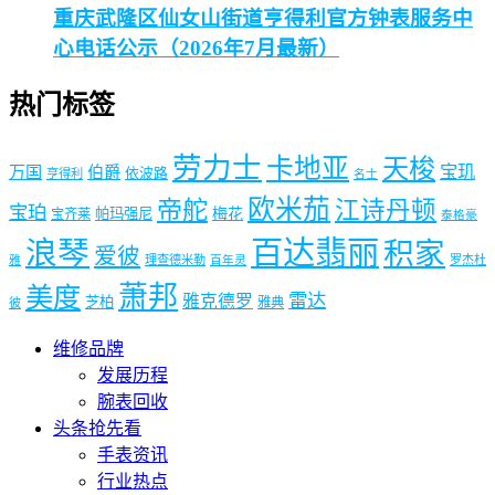
重庆武隆区仙女山街道亨得利官方钟表服务中
心电话公示（2026年7月最新）
热门标签
劳力士
卡地亚
天梭
宝玑
万国
伯爵
依波路
亨得利
名士
欧米茄
帝舵
江诗丹顿
宝珀
梅花
帕玛强尼
宝齐莱
泰格豪
浪琴
百达翡丽
积家
爱彼
理查德米勒
罗杰杜
雅
百年灵
萧邦
美度
雷达
雅克德罗
芝柏
雅典
彼
维修品牌
发展历程
腕表回收
头条抢先看
手表资讯
行业热点