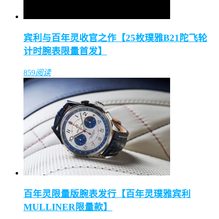
宾利与百年灵收官之作【25枚璞雅B21陀飞轮
计时腕表限量首发】
859
阅读
百年灵限量版腕表发行【百年灵璞雅宾利
MULLINER限量款】