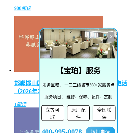
988
阅读
X
【
宝珀
】服务
邯郸邯山区陵园路街道播威维修保养服务电话
服务区域：
一二三线城市360+家服务点
（2026年7月最新）
服务项目：
维修、保养、配件、定制
1
阅读
立等可
原厂配
全国联
取
件
保
400-995-0078
拨打电话