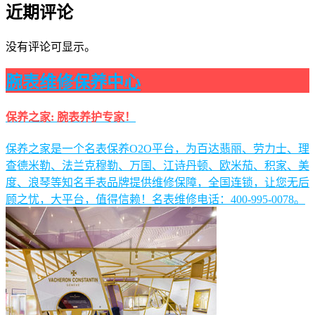
近期评论
没有评论可显示。
腕表维修保养中心
保养之家: 腕表养护专家！
保养之家是一个名表保养O2O平台，为百达翡丽、劳力士、理
查德米勒、法兰克穆勒、万国、江诗丹顿、欧米茄、积家、美
度、浪琴等知名手表品牌提供维修保障，全国连锁，让您无后
顾之忧，大平台，值得信赖！名表维修电话：400-995-0078。