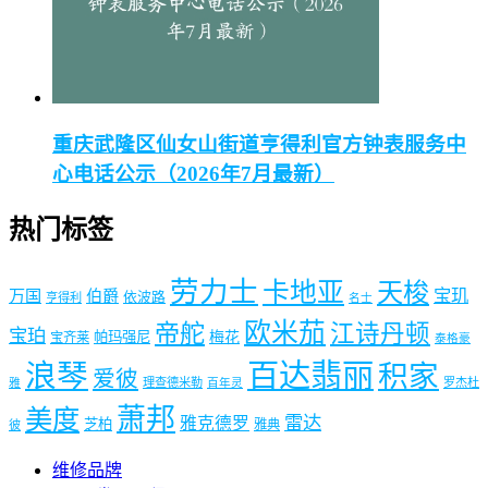
重庆武隆区仙女山街道亨得利官方钟表服务中
心电话公示（2026年7月最新）
热门标签
劳力士
卡地亚
天梭
宝玑
万国
伯爵
依波路
亨得利
名士
欧米茄
帝舵
江诗丹顿
宝珀
梅花
帕玛强尼
宝齐莱
泰格豪
浪琴
百达翡丽
积家
爱彼
理查德米勒
罗杰杜
雅
百年灵
萧邦
美度
雷达
雅克德罗
芝柏
雅典
彼
维修品牌