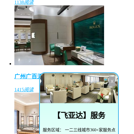
1138
阅读
广州广百天河店（东方表行）
X
1415
阅读
【
飞亚达
】服务
服务区域：
一二三线城市360+家服务点