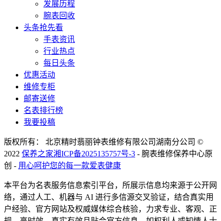
发展历程
腕表回收
头条抢先看
手表资讯
行业热点
每日头条
优惠活动
维修专柜
邮寄送修
名表排行榜
我要投稿
版权所有： 北京精时翡丽钟表维修有限公司湖南分公司 ©
2022
保养之家
湘ICP备2025135757号-3
- 腕表维修保养中心原
创 -
用心呵护您的每一款爱表健康
本平台为名表服务信息索引平台，所展示信息均来源于公开网
络，通过人工、机器与 AI 进行多信源交叉验证，结合真实用
户经验、官方网站及权威媒体综合核验，力求专业、客观、正
规、高时效、真实有效且贴合官方信息。如权利人或知情人士