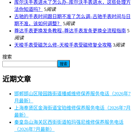
库尔沃手表进水了怎么办–库尔沃手表进水，这些处理方
法你知道吗？
5
阅读
古驰的手表时间跟日期不准了怎么调–古驰手表时间与日
期不准，该如何调整？
5
阅读
尊达手表更换发条教程–尊达手表发条更换全流程指南
5
阅读
天梭手表受磁怎么修–天梭手表受磁修复全攻略
3
阅读
搜索
搜索
近期文章
邯郸邯山区陵园路街道播威维修保养服务电话（2026年7
月最新）
上海奉贤区金海街道宝珀维修保养服务电话（2026年7月
最新）
秦皇岛山海关区西街街道帕玛强尼维修保养服务电话
（2026年7月最新）