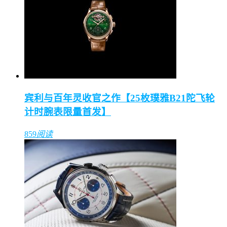
宾利与百年灵收官之作【25枚璞雅B21陀飞轮
计时腕表限量首发】
859
阅读