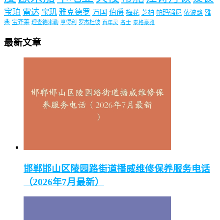
宝珀
雷达
宝玑
雅克德罗
万国
伯爵
梅花
芝柏
帕玛强尼
依波路
雅
典
宝齐莱
理查德米勒
亨得利
罗杰杜彼
百年灵
名士
泰格豪雅
最新文章
邯郸邯山区陵园路街道播威维修保养服务电话
（2026年7月最新）