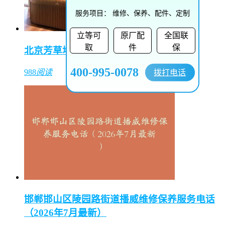
服务项目：
维修、保养、配件、定制
立等可
原厂配
全国联
取
件
保
北京芳草地购物中心（东方表行）
400-995-0078
拨打电话
988
阅读
邯郸邯山区陵园路街道播威维修保养服务电话
（2026年7月最新）