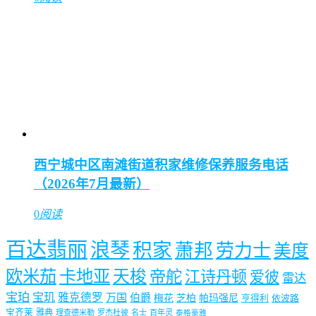
西宁城中区南滩街道积家维修保养服务电话
（2026年7月最新）
0
阅读
百达翡丽
浪琴
积家
萧邦
劳力士
美度
欧米茄
卡地亚
天梭
帝舵
江诗丹顿
爱彼
雷达
宝珀
宝玑
雅克德罗
万国
伯爵
梅花
芝柏
帕玛强尼
亨得利
依波路
宝齐莱
雅典
理查德米勒
罗杰杜彼
名士
百年灵
泰格豪雅