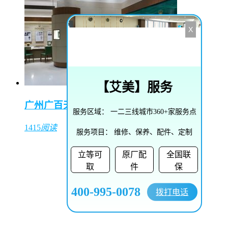
X
【
艾美
】服务
广州广百天河店（东方表行）
服务区域：
一二三线城市360+家服务点
1415
阅读
服务项目：
维修、保养、配件、定制
立等可
原厂配
全国联
取
件
保
400-995-0078
拨打电话