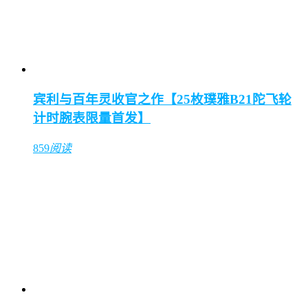
宾利与百年灵收官之作【25枚璞雅B21陀飞轮
计时腕表限量首发】
859
阅读