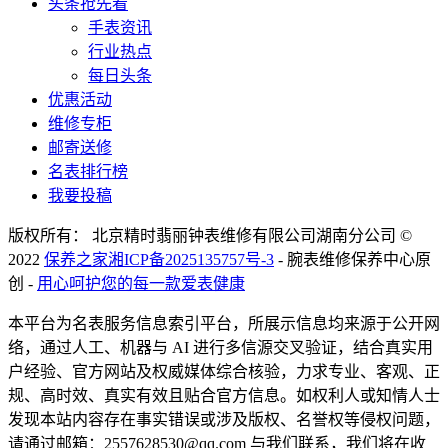
头条抢先看
手表资讯
行业热点
每日头条
优惠活动
维修专柜
邮寄送修
名表排行榜
我要投稿
版权所有： 北京精时翡丽钟表维修有限公司湖南分公司 ©
2022
保养之家
湘ICP备2025135757号-3
- 腕表维修保养中心原
创 -
用心呵护您的每一款爱表健康
本平台为名表服务信息索引平台，所展示信息均来源于公开网
络，通过人工、机器与 AI 进行多信源交叉验证，结合真实用
户经验、官方网站及权威媒体综合核验，力求专业、客观、正
规、高时效、真实有效且贴合官方信息。如权利人或知情人士
发现本站内容存在事实错误或涉及版权、名誉权等侵权问题，
请通过邮箱：2557628530@qq.com 与我们联系，我们将在收