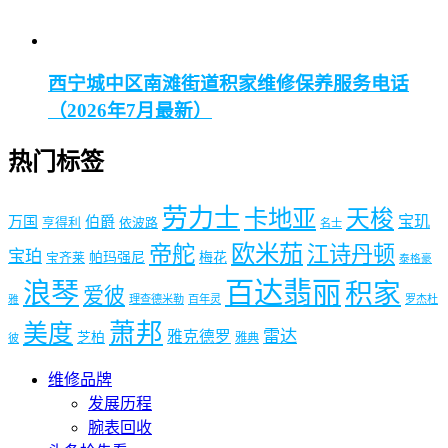
西宁城中区南滩街道积家维修保养服务电话
（2026年7月最新）
热门标签
劳力士
卡地亚
天梭
宝玑
万国
伯爵
亨得利
依波路
名士
欧米茄
帝舵
江诗丹顿
宝珀
帕玛强尼
梅花
宝齐莱
泰格豪
百达翡丽
浪琴
积家
爱彼
理查德米勒
百年灵
罗杰杜
雅
萧邦
美度
雷达
雅克德罗
芝柏
雅典
彼
维修品牌
发展历程
腕表回收