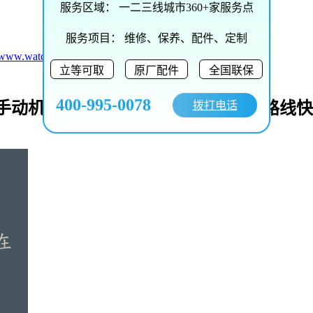
服务区域：
一二三线城市360+家服务点
服务项目：
维修、保养、配件、定制
//www.watchwxby.cn/43619.html
立等可取
原厂配件
全国联保
400-995-0078
_手动机械表等名表维修保养地址电话路线
拨打电话