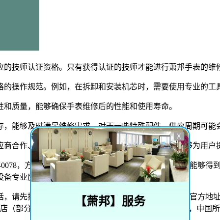
应的技师认证资格。只有获得认证的技师才能进行萧邦手表的维
格的操作规范。例如，在拆卸和安装机芯时，需要使用专业的工
性和质量，能够确保手表维修后的性能和使用寿命。
存，能够及时满足维修需求。对于一些特殊配件，供应周期可能
X
应商合作、建立配件储备等方式，确保在一定时间内能够为用户
95-0078，方便用户咨询和预约。实行预约制度，确保用户能
设备专业度高，能够为用户提供高质量的维修服务。
请先拨打全国客服热线400-995-0078进行咨询。萧邦官
【
萧邦
】服务
直营店（部分城市为授权服务网点）已覆盖34个省级行政区，中