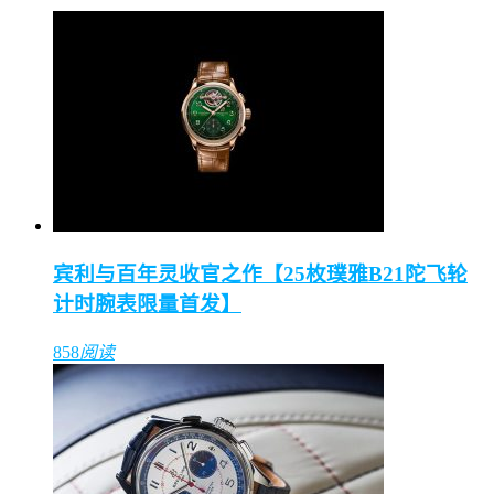
宾利与百年灵收官之作【25枚璞雅B21陀飞轮
计时腕表限量首发】
858
阅读