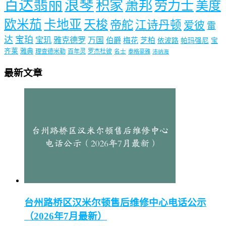
百达翡丽
浪琴
积家
萧邦
劳力士
美度
欧米茄
卡地亚
天梭
帝舵
江诗丹顿
爱彼
雷
达
宝珀
宝玑
雅克德罗
万国
伯爵
梅花
芝柏
依波路
帕玛强尼
宝
齐莱
雅典
理查德米勒
百年灵
罗杰杜彼
名士
泰格豪雅
沛纳海
最新文章
台州路桥区汉米尔顿售后维修中心电话公示
（2026年7月最新）