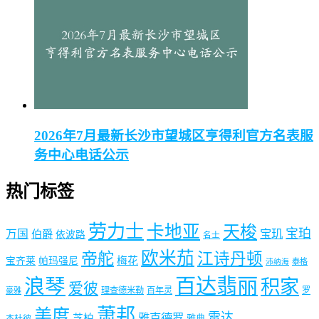
2026年7月最新长沙市望城区亨得利官方名表服
务中心电话公示
热门标签
劳力士
卡地亚
天梭
宝珀
宝玑
万国
伯爵
依波路
名士
欧米茄
帝舵
江诗丹顿
梅花
宝齐莱
帕玛强尼
泰格
沛纳海
浪琴
百达翡丽
积家
爱彼
理查德米勒
百年灵
罗
豪雅
萧邦
美度
雷达
雅克德罗
芝柏
雅典