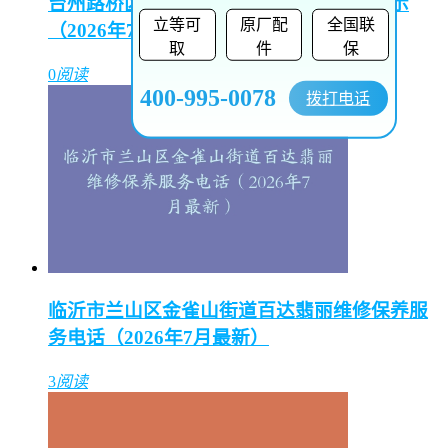
台州路桥区汉米尔顿售后维修中心电话公示
立等可
原厂配
全国联
（2026年7月最新）
取
件
保
0
阅读
400-995-0078
拨打电话
临沂市兰山区金雀山街道百达翡丽维修保养服
务电话（2026年7月最新）
3
阅读