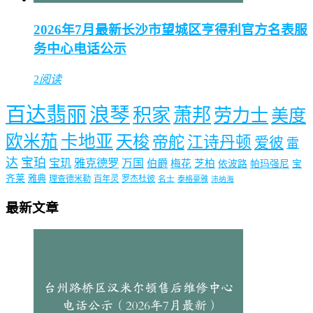
2026年7月最新长沙市望城区亨得利官方名表服
务中心电话公示
2
阅读
百达翡丽
浪琴
积家
萧邦
劳力士
美度
欧米茄
卡地亚
天梭
帝舵
江诗丹顿
爱彼
雷
达
宝珀
宝玑
雅克德罗
万国
伯爵
梅花
芝柏
依波路
帕玛强尼
宝
齐莱
雅典
理查德米勒
百年灵
罗杰杜彼
名士
泰格豪雅
沛纳海
最新文章