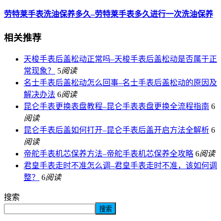
劳特莱手表洗油保养多久–劳特莱手表多久进行一次洗油保养
相关推荐
天梭手表后盖松动正常吗–天梭手表后盖松动是否属于正
常现象？
5
阅读
名士手表后盖松动怎么回事–名士手表后盖松动的原因及
解决办法
6
阅读
昆仑手表更换表盘教程–昆仑手表表盘更换全流程指南
6
阅读
昆仑手表后盖如何打开–昆仑手表后盖开启方法全解析
6
阅读
帝舵手表机芯保养方法–帝舵手表机芯保养全攻略
6
阅读
君皇手表走时不准怎么调–君皇手表走时不准，该如何调
整？
6
阅读
搜索
搜索