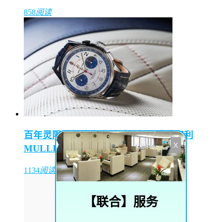
858
阅读
百年灵限量版腕表发行【百年灵璞雅宾利
X
MULLINER限量款】
1134
阅读
【
联合
】服务