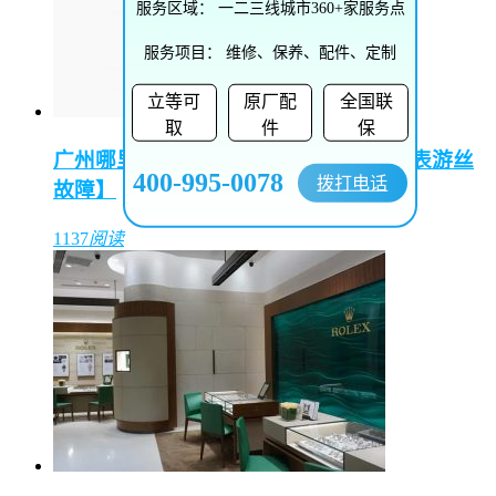
服务区域：
一二三线城市360+家服务点
服务项目：
维修、保养、配件、定制
立等可
原厂配
全国联
取
件
保
广州哪里能维修欧米茄手表【欧米茄手表游丝
400-995-0078
拨打电话
故障】
1137
阅读