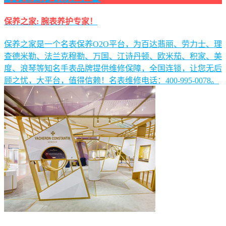
保养之家: 腕表养护专家！
保养之家是一个名表保养O2O平台，为百达翡丽、劳力士、理
查德米勒、法兰克穆勒、万国、江诗丹顿、欧米茄、积家、美
度、浪琴等知名手表品牌提供维修保障，全国连锁，让您无后
顾之忧，大平台，值得信赖！名表维修电话：400-995-0078。