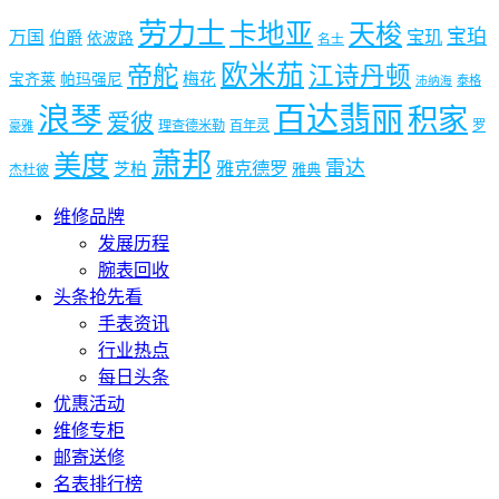
劳力士
卡地亚
天梭
宝珀
宝玑
万国
伯爵
依波路
名士
欧米茄
帝舵
江诗丹顿
梅花
宝齐莱
帕玛强尼
泰格
沛纳海
浪琴
百达翡丽
积家
爱彼
理查德米勒
百年灵
罗
豪雅
萧邦
美度
雷达
雅克德罗
芝柏
雅典
杰杜彼
维修品牌
发展历程
腕表回收
头条抢先看
手表资讯
行业热点
每日头条
优惠活动
维修专柜
邮寄送修
名表排行榜