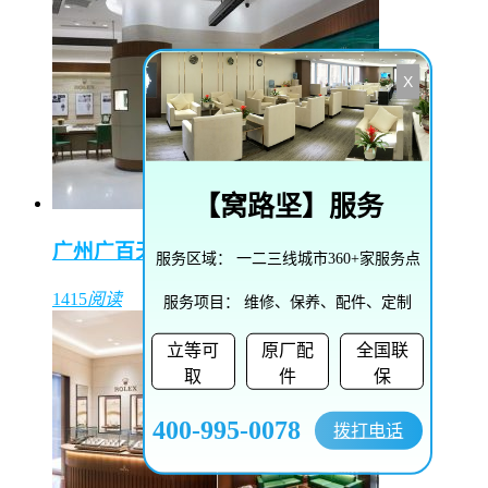
X
【
窝路坚
】服务
广州广百天河店（东方表行）
服务区域：
一二三线城市360+家服务点
1415
阅读
服务项目：
维修、保养、配件、定制
立等可
原厂配
全国联
取
件
保
400-995-0078
拨打电话