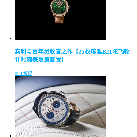
宾利与百年灵收官之作【25枚璞雅B21陀飞轮
计时腕表限量首发】
858
阅读