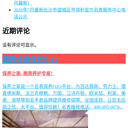
月最新）
2026年7月最新长沙市望城区亨得利官方名表服务中心电
话公示
近期评论
没有评论可显示。
腕表维修保养中心
保养之家: 腕表养护专家！
保养之家是一个名表保养O2O平台，为百达翡丽、劳力士、理
查德米勒、法兰克穆勒、万国、江诗丹顿、欧米茄、积家、美
度、浪琴等知名手表品牌提供维修保障，全国连锁，让您无后
顾之忧，大平台，值得信赖！名表维修电话：400-995-0078。