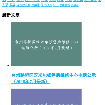
梅花
芝柏
依波路
帕玛强尼
宝
齐莱
雅典
理查德米勒
百年灵
罗杰杜彼
名士
泰格豪雅
沛纳海
最新文章
台州路桥区汉米尔顿售后维修中心电话公示
（2026年7月最新）