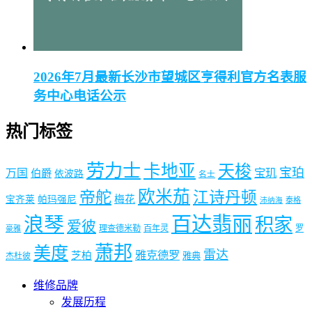
2026年7月最新长沙市望城区亨得利官方名表服
务中心电话公示
热门标签
劳力士
卡地亚
天梭
宝珀
宝玑
万国
伯爵
依波路
名士
欧米茄
帝舵
江诗丹顿
梅花
宝齐莱
帕玛强尼
泰格
沛纳海
浪琴
百达翡丽
积家
爱彼
理查德米勒
百年灵
罗
豪雅
萧邦
美度
雷达
雅克德罗
芝柏
雅典
杰杜彼
维修品牌
发展历程