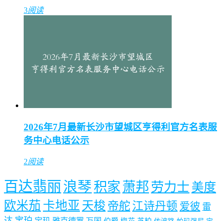
3
阅读
2026年7月最新长沙市望城区亨得利官方名表服
务中心电话公示
2
阅读
百达翡丽
浪琴
积家
萧邦
劳力士
美度
欧米茄
卡地亚
天梭
帝舵
江诗丹顿
爱彼
雷
达
宝珀
宝玑
雅克德罗
万国
伯爵