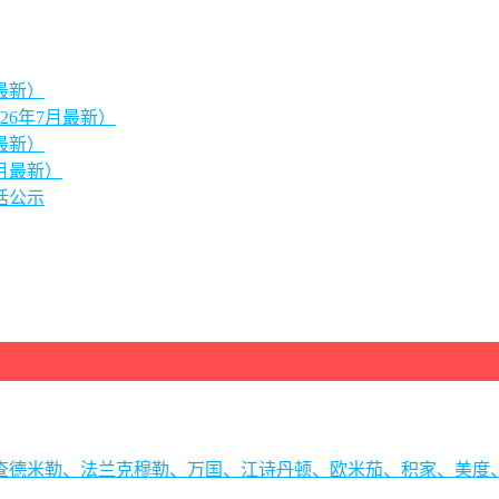
最新）
26年7月最新）
最新）
月最新）
话公示
理查德米勒、法兰克穆勒、万国、江诗丹顿、欧米茄、积家、美度