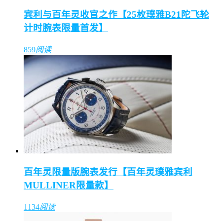
宾利与百年灵收官之作【25枚璞雅B21陀飞轮
计时腕表限量首发】
859
阅读
百年灵限量版腕表发行【百年灵璞雅宾利
MULLINER限量款】
1134
阅读