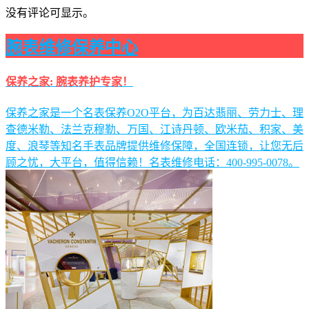
没有评论可显示。
腕表维修保养中心
保养之家: 腕表养护专家！
保养之家是一个名表保养O2O平台，为百达翡丽、劳力士、理
查德米勒、法兰克穆勒、万国、江诗丹顿、欧米茄、积家、美
度、浪琴等知名手表品牌提供维修保障，全国连锁，让您无后
顾之忧，大平台，值得信赖！名表维修电话：400-995-0078。