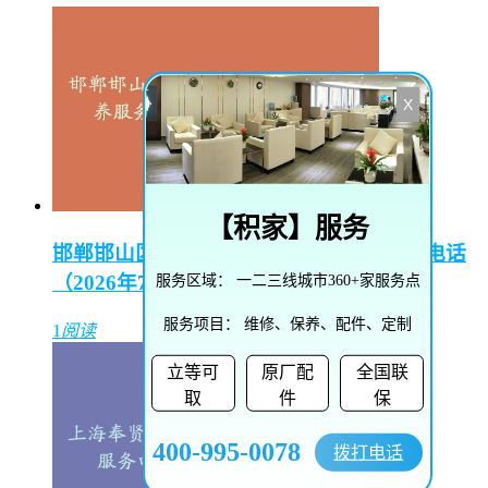
X
【
积家
】服务
邯郸邯山区陵园路街道播威维修保养服务电话
（2026年7月最新）
服务区域：
一二三线城市360+家服务点
服务项目：
维修、保养、配件、定制
1
阅读
立等可
原厂配
全国联
取
件
保
400-995-0078
拨打电话