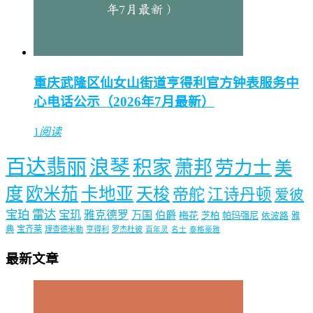
重庆武隆区仙女山街道亨得利官方钟表服务中
心电话公示（2026年7月最新）
1
阅读
百达翡丽
浪琴
积家
萧邦
劳力士
美
度
欧米茄
卡地亚
天梭
帝舵
江诗丹顿
爱彼
宝珀
雷达
宝玑
雅克德罗
万国
伯爵
梅花
芝柏
帕玛强尼
依波路
雅
典
宝齐莱
理查德米勒
亨得利
罗杰杜彼
百年灵
名士
泰格豪雅
最新文章