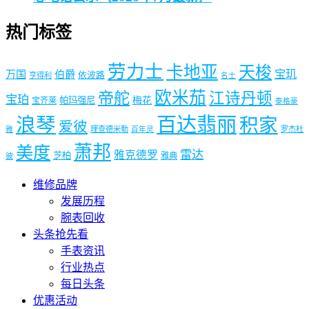
热门标签
劳力士
卡地亚
天梭
宝玑
万国
伯爵
依波路
亨得利
名士
欧米茄
帝舵
江诗丹顿
宝珀
梅花
帕玛强尼
宝齐莱
泰格豪
浪琴
百达翡丽
积家
爱彼
理查德米勒
罗杰杜
雅
百年灵
萧邦
美度
雷达
雅克德罗
芝柏
雅典
彼
维修品牌
发展历程
腕表回收
头条抢先看
手表资讯
行业热点
每日头条
优惠活动