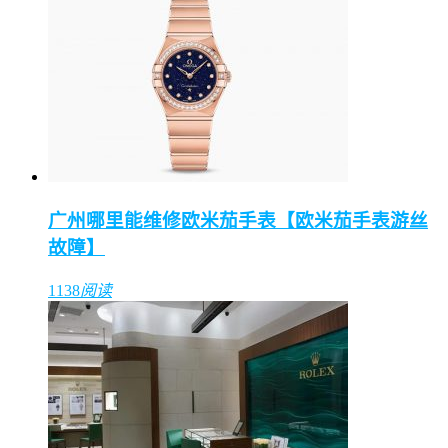
广州哪里能维修欧米茄手表【欧米茄手表游丝
故障】
1138
阅读