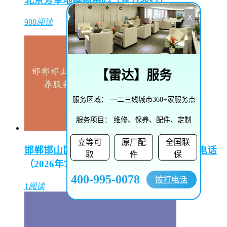
北京芳草地购物中心（东方表行）
X
988
阅读
【
雷达
】服务
服务区域：
一二三线城市360+家服务点
服务项目：
维修、保养、配件、定制
立等可
原厂配
全国联
邯郸邯山区陵园路街道播威维修保养服务电话
取
件
保
（2026年7月最新）
400-995-0078
拨打电话
1
阅读