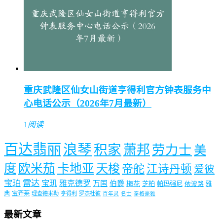
重庆武隆区仙女山街道亨得利官方钟表服务中
心电话公示（2026年7月最新）
1
阅读
百达翡丽
浪琴
积家
萧邦
劳力士
美
度
欧米茄
卡地亚
天梭
帝舵
江诗丹顿
爱彼
宝珀
雷达
宝玑
雅克德罗
万国
伯爵
梅花
芝柏
帕玛强尼
依波路
雅
典
宝齐莱
理查德米勒
亨得利
罗杰杜彼
百年灵
名士
泰格豪雅
最新文章