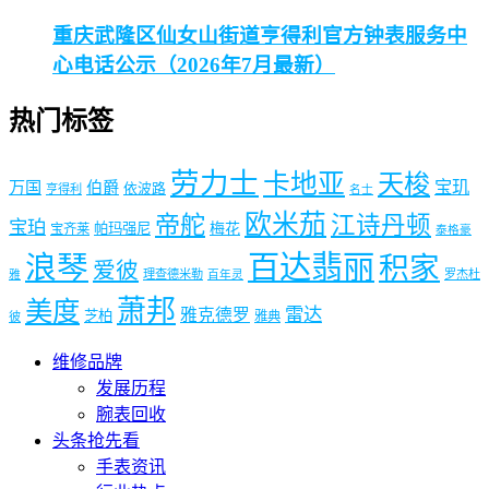
重庆武隆区仙女山街道亨得利官方钟表服务中
心电话公示（2026年7月最新）
热门标签
劳力士
卡地亚
天梭
宝玑
万国
伯爵
依波路
亨得利
名士
欧米茄
帝舵
江诗丹顿
宝珀
梅花
帕玛强尼
宝齐莱
泰格豪
浪琴
百达翡丽
积家
爱彼
理查德米勒
罗杰杜
雅
百年灵
萧邦
美度
雷达
雅克德罗
芝柏
雅典
彼
维修品牌
发展历程
腕表回收
头条抢先看
手表资讯