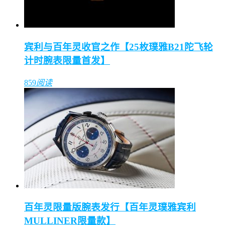
宾利与百年灵收官之作【25枚璞雅B21陀飞轮
计时腕表限量首发】
859
阅读
百年灵限量版腕表发行【百年灵璞雅宾利
MULLINER限量款】