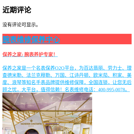
近期评论
没有评论可显示。
腕表维修保养中心
保养之家: 腕表养护专家！
保养之家是一个名表保养O2O平台，为百达翡丽、劳力士、理
查德米勒、法兰克穆勒、万国、江诗丹顿、欧米茄、积家、美
度、浪琴等知名手表品牌提供维修保障，全国连锁，让您无后
顾之忧，大平台，值得信赖！名表维修电话：400-995-0078。