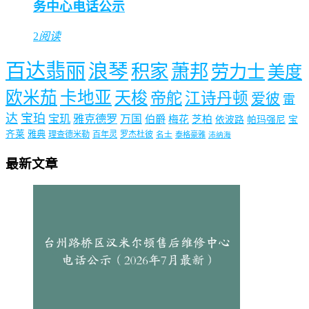
务中心电话公示
2
阅读
百达翡丽
浪琴
积家
萧邦
劳力士
美度
欧米茄
卡地亚
天梭
帝舵
江诗丹顿
爱彼
雷
达
宝珀
宝玑
雅克德罗
万国
伯爵
梅花
芝柏
依波路
帕玛强尼
宝
齐莱
雅典
理查德米勒
百年灵
罗杰杜彼
名士
泰格豪雅
沛纳海
最新文章