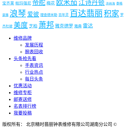
欧米茄
帝舵
江诗丹顿
梅花
宝齐莱
帕玛强尼
泰格
沛纳海
浪琴
百达翡丽
积家
爱彼
理查德米勒
百年灵
罗
豪雅
萧邦
美度
雷达
雅克德罗
芝柏
雅典
杰杜彼
维修品牌
发展历程
腕表回收
头条抢先看
手表资讯
行业热点
每日头条
优惠活动
维修专柜
邮寄送修
名表排行榜
我要投稿
版权所有： 北京精时翡丽钟表维修有限公司湖南分公司 ©