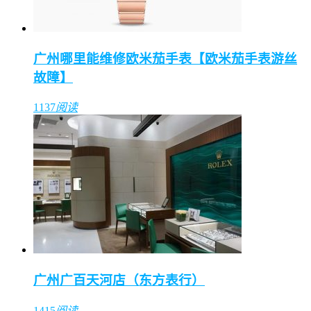
广州哪里能维修欧米茄手表【欧米茄手表游丝
故障】
1137
阅读
广州广百天河店（东方表行）
1415
阅读