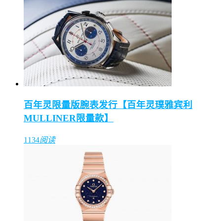
百年灵限量版腕表发行【百年灵璞雅宾利
MULLINER限量款】
1134
阅读