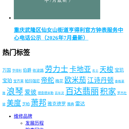
重庆武隆区仙女山街道亨得利官方钟表服务中
心电话公示（2026年7月最新）
热门标签
劳力士
卡地亚
天梭
宝玑
万国
伯爵
依波路
亨得利
名士
欧米茄
帝舵
江诗丹顿
宝珀
梅花
帕玛强尼
宝齐莱
泰格豪
浪琴
百达翡丽
积家
爱彼
理查德米勒
罗杰杜
雅
百年灵
萧邦
美度
雷达
雅克德罗
芝柏
雅典
彼
维修品牌
发展历程