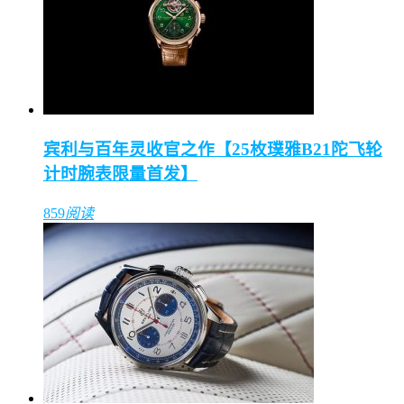
宾利与百年灵收官之作【25枚璞雅B21陀飞轮
计时腕表限量首发】
859
阅读