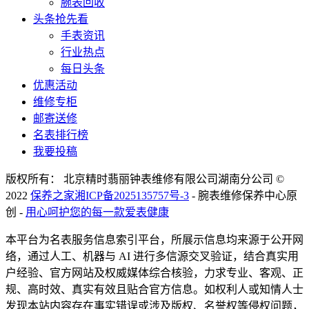
腕表回收
头条抢先看
手表资讯
行业热点
每日头条
优惠活动
维修专柜
邮寄送修
名表排行榜
我要投稿
版权所有： 北京精时翡丽钟表维修有限公司湖南分公司 ©
2022
保养之家
湘ICP备2025135757号-3
- 腕表维修保养中心原
创 -
用心呵护您的每一款爱表健康
本平台为名表服务信息索引平台，所展示信息均来源于公开网
络，通过人工、机器与 AI 进行多信源交叉验证，结合真实用
户经验、官方网站及权威媒体综合核验，力求专业、客观、正
规、高时效、真实有效且贴合官方信息。如权利人或知情人士
发现本站内容存在事实错误或涉及版权、名誉权等侵权问题，