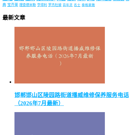
典
宝齐莱
理查德米勒
亨得利
罗杰杜彼
百年灵
名士
泰格豪雅
最新文章
邯郸邯山区陵园路街道播威维修保养服务电话
（2026年7月最新）