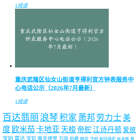
1
阅读
重庆武隆区仙女山街道亨得利官方钟表服务中
心电话公示（2026年7月最新）
1
阅读
百达翡丽
浪琴
积家
萧邦
劳力士
美
度
欧米茄
卡地亚
天梭
帝舵
江诗丹顿
爱彼
宝珀
雷达
宝玑
雅克德罗
万国
伯爵
梅花
芝柏
帕玛强尼
依波路
雅