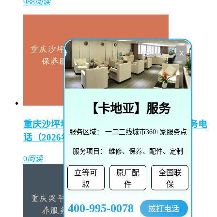
988
阅读
X
【
卡地亚
】服务
重庆沙坪坝区渝碚路街道雅典维修保养服务电
服务区域：
一二三线城市360+家服务点
话（2026年7月最新）
服务项目：
维修、保养、配件、定制
0
阅读
立等可
原厂配
全国联
取
件
保
400-995-0078
拨打电话