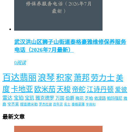
武汉洪山区狮子山街道泰格豪雅维修保养服务
电话（2026年7月最新）
0
阅读
百达翡丽
浪琴
积家
萧邦
劳力士
美
度
卡地亚
欧米茄
天梭
帝舵
江诗丹顿
爱彼
雷达
宝珀
宝玑
雅克德罗
万国
伯爵
梅花
芝柏
依波路
帕玛强尼
雅
典
宝齐莱
理查德米勒
罗杰杜彼
百年灵
名士
泰格豪雅
亨得利
最新文章