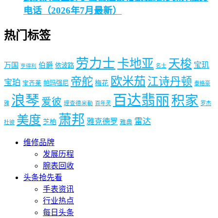
电话（2026年7月最新）
热门标签
劳力士
卡地亚
天梭
宝玑
万国
伯爵
依波路
名士
亨得利
欧米茄
帝舵
江诗丹顿
宝珀
帕玛强尼
梅花
宝齐莱
泰格豪
浪琴
百达翡丽
积家
爱彼
雅
理查德米勒
百年灵
罗杰
萧邦
美度
雷达
雅克德罗
芝柏
雅典
杜彼
维修品牌
发展历程
腕表回收
头条抢先看
手表资讯
行业热点
每日头条