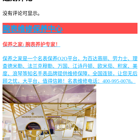
没有评论可显示。
腕表维修保养中心
保养之家: 腕表养护专家！
保养之家是一个名表保养O2O平台，为百达翡丽、劳力士、理
查德米勒、法兰克穆勒、万国、江诗丹顿、欧米茄、积家、美
度、浪琴等知名手表品牌提供维修保障，全国连锁，让您无后
顾之忧，大平台，值得信赖！名表维修电话：400-995-0078。