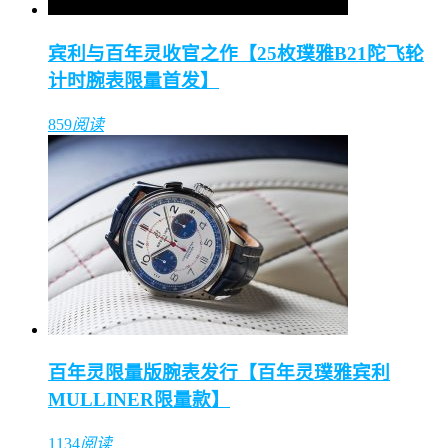
宾利与百年灵收官之作【25枚璞雅B21陀飞轮
计时腕表限量首发】
859
阅读
百年灵限量版腕表发行【百年灵璞雅宾利
MULLINER限量款】
1134
阅读