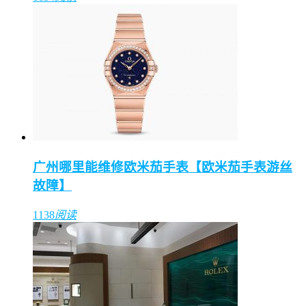
广州哪里能维修欧米茄手表【欧米茄手表游丝
故障】
1138
阅读