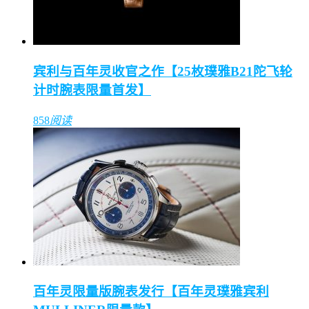
宾利与百年灵收官之作【25枚璞雅B21陀飞轮
计时腕表限量首发】
858
阅读
百年灵限量版腕表发行【百年灵璞雅宾利