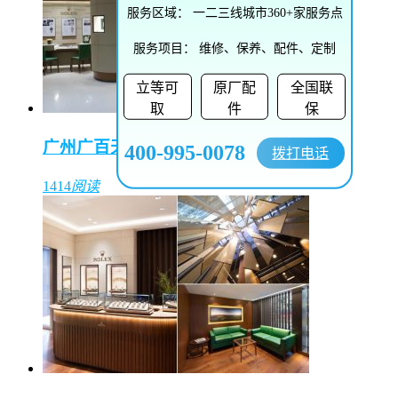
服务区域：
一二三线城市360+家服务点
服务项目：
维修、保养、配件、定制
立等可
原厂配
全国联
取
件
保
广州广百天河店（东方表行）
400-995-0078
拨打电话
1414
阅读