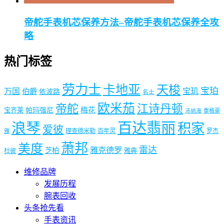
帝舵手表机芯保养方法–帝舵手表机芯保养全攻
略
热门标签
劳力士
卡地亚
天梭
宝珀
宝玑
万国
伯爵
依波路
名士
欧米茄
帝舵
江诗丹顿
梅花
宝齐莱
帕玛强尼
泰格豪
沛纳海
浪琴
百达翡丽
积家
爱彼
理查德米勒
百年灵
罗杰
雅
萧邦
美度
雷达
雅克德罗
芝柏
雅典
杜彼
维修品牌
发展历程
腕表回收
头条抢先看
手表资讯