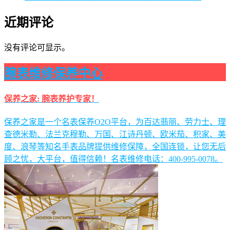
近期评论
没有评论可显示。
腕表维修保养中心
保养之家: 腕表养护专家！
保养之家是一个名表保养O2O平台，为百达翡丽、劳力士、理
查德米勒、法兰克穆勒、万国、江诗丹顿、欧米茄、积家、美
度、浪琴等知名手表品牌提供维修保障，全国连锁，让您无后
顾之忧，大平台，值得信赖！名表维修电话：400-995-0078。