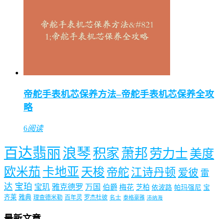
帝舵手表机芯保养方法–帝舵手表机芯保养全攻
略
6
阅读
百达翡丽
浪琴
积家
萧邦
劳力士
美度
欧米茄
卡地亚
天梭
帝舵
江诗丹顿
爱彼
雷
达
宝珀
宝玑
雅克德罗
万国
伯爵
梅花
芝柏
依波路
帕玛强尼
宝
齐莱
雅典
理查德米勒
百年灵
罗杰杜彼
名士
泰格豪雅
沛纳海
最新文章