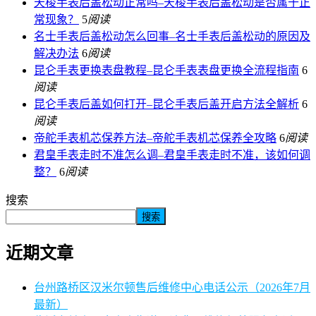
天梭手表后盖松动正常吗–天梭手表后盖松动是否属于正
常现象？
5
阅读
名士手表后盖松动怎么回事–名士手表后盖松动的原因及
解决办法
6
阅读
昆仑手表更换表盘教程–昆仑手表表盘更换全流程指南
6
阅读
昆仑手表后盖如何打开–昆仑手表后盖开启方法全解析
6
阅读
帝舵手表机芯保养方法–帝舵手表机芯保养全攻略
6
阅读
君皇手表走时不准怎么调–君皇手表走时不准，该如何调
整？
6
阅读
搜索
搜索
近期文章
台州路桥区汉米尔顿售后维修中心电话公示（2026年7月
最新）