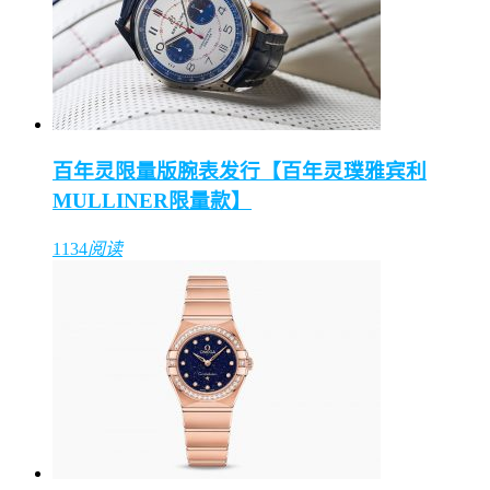
百年灵限量版腕表发行【百年灵璞雅宾利
MULLINER限量款】
1134
阅读