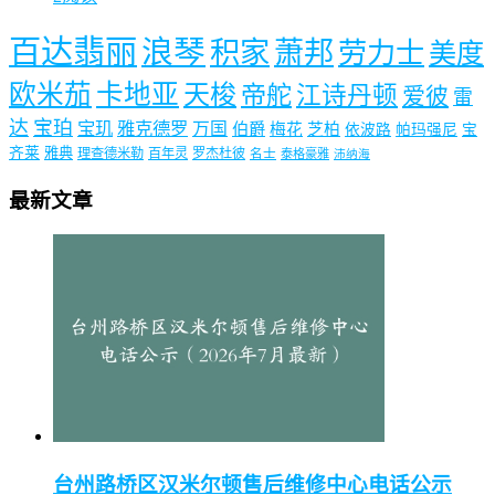
百达翡丽
浪琴
积家
萧邦
劳力士
美度
欧米茄
卡地亚
天梭
帝舵
江诗丹顿
爱彼
雷
达
宝珀
宝玑
雅克德罗
万国
伯爵
梅花
芝柏
依波路
帕玛强尼
宝
齐莱
雅典
理查德米勒
百年灵
罗杰杜彼
名士
泰格豪雅
沛纳海
最新文章
台州路桥区汉米尔顿售后维修中心电话公示