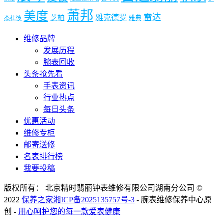
萧邦
美度
雷达
雅克德罗
芝柏
雅典
杰杜彼
维修品牌
发展历程
腕表回收
头条抢先看
手表资讯
行业热点
每日头条
优惠活动
维修专柜
邮寄送修
名表排行榜
我要投稿
版权所有： 北京精时翡丽钟表维修有限公司湖南分公司 ©
2022
保养之家
湘ICP备2025135757号-3
- 腕表维修保养中心原
创 -
用心呵护您的每一款爱表健康