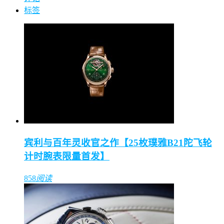
标签
宾利与百年灵收官之作【25枚璞雅B21陀飞轮
计时腕表限量首发】
858
阅读