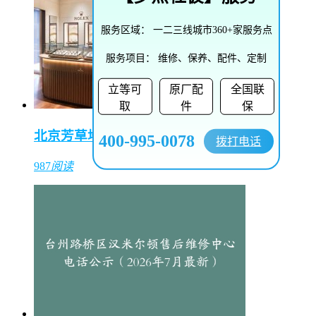
服务区域：
一二三线城市360+家服务点
服务项目：
维修、保养、配件、定制
立等可
原厂配
全国联
取
件
保
北京芳草地购物中心（东方表行）
400-995-0078
拨打电话
987
阅读