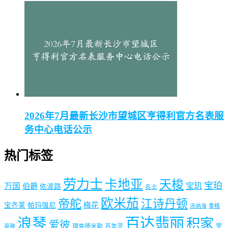
2026年7月最新长沙市望城区亨得利官方名表服
务中心电话公示
热门标签
劳力士
卡地亚
天梭
宝珀
宝玑
万国
伯爵
依波路
名士
欧米茄
帝舵
江诗丹顿
梅花
宝齐莱
帕玛强尼
泰格
沛纳海
浪琴
百达翡丽
积家
爱彼
理查德米勒
百年灵
罗
豪雅