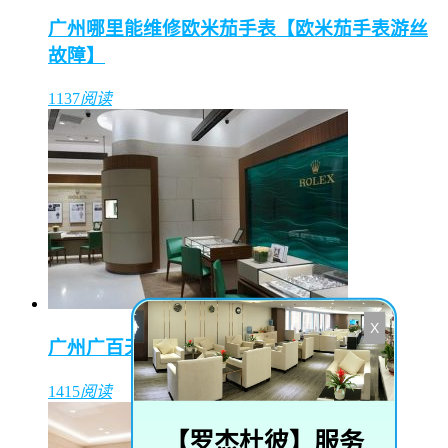
广州哪里能维修欧米茄手表【欧米茄手表游丝
故障】
1137
阅读
X
广州广百天河店（东方表行）
1415
阅读
【
罗杰杜彼
】服务