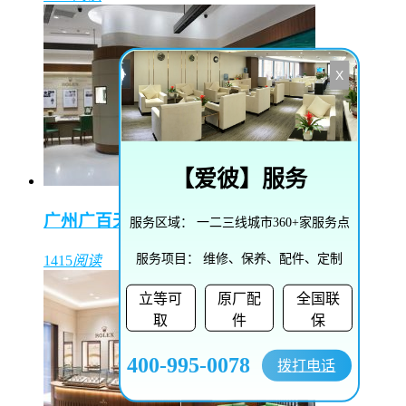
X
【
爱彼
】服务
广州广百天河店（东方表行）
服务区域：
一二三线城市360+家服务点
服务项目：
维修、保养、配件、定制
1415
阅读
立等可
原厂配
全国联
取
件
保
400-995-0078
拨打电话