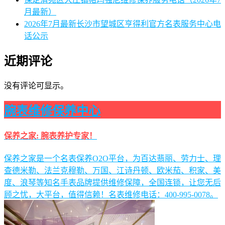
月最新）
2026年7月最新长沙市望城区亨得利官方名表服务中心电
话公示
近期评论
没有评论可显示。
腕表维修保养中心
保养之家: 腕表养护专家！
保养之家是一个名表保养O2O平台，为百达翡丽、劳力士、理
查德米勒、法兰克穆勒、万国、江诗丹顿、欧米茄、积家、美
度、浪琴等知名手表品牌提供维修保障，全国连锁，让您无后
顾之忧，大平台，值得信赖！名表维修电话：400-995-0078。