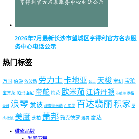
2026年7月最新长沙市望城区亨得利官方名表服
务中心电话公示
热门标签
劳力士
卡地亚
天梭
宝珀
宝玑
万国
伯爵
依波路
名士
欧米茄
帝舵
江诗丹顿
梅花
宝齐莱
帕玛强尼
泰格
沛纳海
浪琴
百达翡丽
积家
爱彼
理查德米勒
百年灵
罗
豪雅
萧邦
美度
雷达
雅克德罗
芝柏
雅典
杰杜彼
维修品牌
发展历程