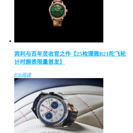
宾利与百年灵收官之作【25枚璞雅B21陀飞轮
计时腕表限量首发】
858
阅读