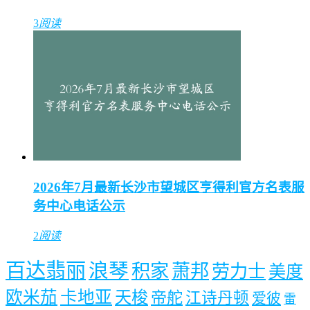
3
阅读
2026年7月最新长沙市望城区亨得利官方名表服
务中心电话公示
2
阅读
百达翡丽
浪琴
积家
萧邦
劳力士
美度
欧米茄
卡地亚
天梭
帝舵
江诗丹顿
爱彼
雷