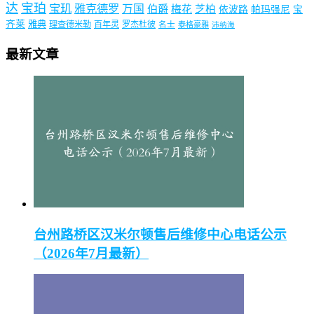
达
宝珀
宝玑
雅克德罗
万国
伯爵
梅花
芝柏
依波路
帕玛强尼
宝
齐莱
雅典
理查德米勒
百年灵
罗杰杜彼
名士
泰格豪雅
沛纳海
最新文章
台州路桥区汉米尔顿售后维修中心电话公示
（2026年7月最新）